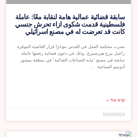
سابقة قضائية عمالية هامة لنقابة معًا: عاملة
فلسطينية قدمت شكوى ازاء تحرش جنسي
كانت قد تعرضت له في مصنع اسرائيلي
والمحكمة صادقت على الدعوى ومنحتها
تعويضا ماليا كبيرا
نشرت محكمة العمل في القدس مؤخرًا قرار القاضية الموقرة
راحيل بيرج هيرشبيرغ، وذلك في دعوى قضائية رفعتها عاملة
سابقة في مصنع “ماية للصناعات الغذائية” في منطقة ميشور
أدوميم الصناعية.
קרא עוד »
15/10/2024