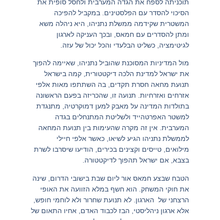
תוכניתה לספח את הגדה המערבית ולחסל סופית את
הסיכוי להסדר עם הפלסטינים. במקביל להפיכה
המשטרית שקידמה ממשלת נתניהו, היא ניהלה משא
ומתן להסדרים עם חמאס, ובכך העניקה לארגון
לגיטימציה, כשליט הבלעדי והכל יכול של עזה.
מול המדיניות המסוכנת שהוביל נתניהו, שאיימה להפוך
את ישראל למדינת הלכה דיקטטורית, קמה בישראל
תנועת מחאה חסרת תקדים, בה השתתפו מאות אלפי
אזרחים ואזרחיות. תנועה זו, שהכריזה בפעם הראשונה
בתולדות המדינה על מאבק למען דמוקרטיה, מתנגדת
למשטר האפרטהייד ולשליטת המתנחלים בגדה
המערבית. אין זה מקרה שהעימות בין תנועת המחאה
לממשלת נתניהו הגיע לשיאו, כאשר אלפי חיילי
מילואים, טייסים וקצינים בכירים, הודיעו שיסרבו לשרת
בצבא, אם ישראל תהפוך לדיקטטורה.
הטבח שבצע חמאס אור ליום שבת בישובי הדרום, שינה
את חוקי המשחק. הוא חשף במלא הזוועה את האופי
הרצחני של הארגון. לא תנועת שחרור ולא לוחמי חופש,
אלא ארגון ניהליסטי, הבז לכבוד האדם, אחיו התאום של