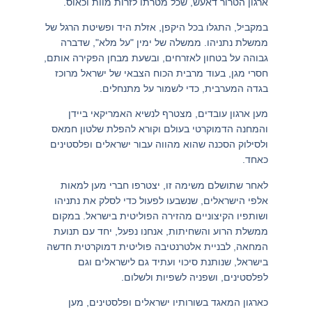
ארגון הטרור דאעש, שכל מטרתו לזרות מוות וכאוס.
במקביל, התגלו בכל היקפן, אזלת היד ופשיטת הרגל של
ממשלת נתניהו. ממשלה של ימין "על מלא", שדברה
גבוהה על בטחון לאזרחים, ובשעת מבחן הפקירה אותם,
חסרי מגן, בעוד מרבית הכוח הצבאי של ישראל מרוכז
בגדה המערבית, כדי לשמור על מתנחלים.
מען ארגון עובדים, מצטרף לנשיא האמריקאי ביידן
והמחנה הדמוקרטי בעולם וקורא להפלת שלטון חמאס
ולסילוק הסכנה שהוא מהווה עבור ישראלים ופלסטינים
כאחד.
לאחר שתושלם משימה זו, יצטרפו חברי מען למאות
אלפי הישראלים, שנשבעו לפעול כדי לסלק את נתניהו
ושותפיו הקיצוניים מהזירה הפוליטית בישראל. במקום
ממשלת הרוע והשחיתות, אנחנו נפעל, יחד עם תנועת
המחאה, לבניית אלטרנטיבה פוליטית דמוקרטית חדשה
בישראל, שנותנת סיכוי ועתיד גם לישראלים וגם
לפלסטינים, ושפניה לשפיות ולשלום.
כארגון המאגד בשורותיו ישראלים ופלסטינים, מען