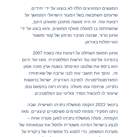
המעשים המזוויעים הללו לא בוצעו על ידי יחידים,
שדעתם השתבשה בשל המצור הישראלי הממושך על
רצועת עזה. זה היה מעשה מתוכנן ומאורגן היטב,
שהשתתפו בו למעלה מאלף חמושים, והוא בוצע על ידי
ארגון טרור, שנהנה מגיבוי ומימון של קטר ומשטר
האייתולות באיראן.
ארגון חמאס השתלט על רצועת עזה בשנת 2007
בהפיכה אלימה נגד הרשות הפלסטינית. מאז ועד היום
הוא ביסס את שלטונו האימתני בשטח ארץ מוכה אסון
זה, והפך את תושבי עזה לבני ערובה של שאיפותיו
הפונדמנטליסטיות. למרבה האירוניה, ישראל בראשות
נתניהו, שיתפה עמו פעולה. נתניהו ראה בחמאס נכס,
שיעזור לו להכשיל הסדר פוליטי עם הפלסטינים.
בינואר 2023 הוקמה ממשלת נתניהו השישית, שבה
ניתנו תפקידי מפתח לגורמים פשיסטיים קיצוניים. מאז
הקמתה, פעלה ממשלת נתניהו למען מטרה אחת –
לבצע בישראל הפיכה משטרית ולחסל את עצמאותה של
מערכת המשפט, כדי למנוע כל אפשרות של ביקורת על