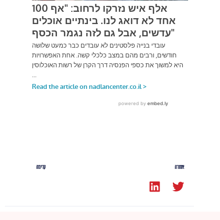
אחורה
קדימה