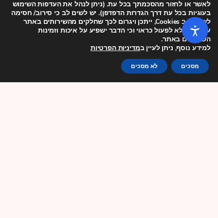
מתקבלים במחשכים
לאשר או לחזור מהסכמתך בכל עת. (ניתן לנהל את העדפות השימוש
בעוגיות בכל עת דרך הגדרות הדפדפן). יש לשים לב כי סירוב/ חסימה
וללא דיון ציבורי
לשימוש ב Cookies, ייתכן ויגרום לכך שחלקים מהשירותים באתר
עלולים שלא לפעול כראוי וכי הדבר ישפיע על איכות וזמינות
השירותים באתר.
שלושה ארגוני זכויות עובדים וזכויות אדם פנו השבוע לוועדת המנכ"לים,
למידע נוסף, ניתן לעיין ב
מדיניות הפרטיות
האחראית על אישור המכסות להעסקת מהגרי עבודה (המכונים לעיתים
בלשון
מסכים
לא מסכים
המשך
05/08/2026
עובדים ועובדות פלסטינים