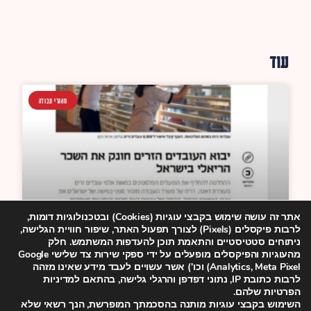
עוד
מהגרי עבודה
אתר זה עושה שימוש בקבצי עוגיות (Cookies) ובטכנולוגיות דומות,
לרבות פיקסלים (Pixels) לצורך תפעול האתר, שיפור חוויית הגלישה,
ניתוחים סטטיסטיים והתאמת תוכן להעדפות המשתמש. חלק
ארגוני זכויות: אישורים
מהעוגיות והפיקסלים מופעלים על ידי ספקי שירות צד שלישי Google
Analytics, Meta Pixel) וכו') אשר עשויים לעבד מידע שאינו מזהה
להבאת מהגרי עבודה
לרבות כתובת IP, נתוני דפדפן והרגלי גלישה, בהתאם למדיניות
הפרטיות שלהם.
השימוש בקבצי עוגיות מותנה בהסכמתך המופרשת, הנך רשאי שלא