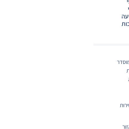
עה
כות
מוסדר
ת
רות
ור