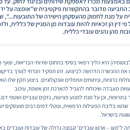
 באמצעות מכרז לאספקת שירותים ובניגוד לחוק. על פי
התביעה מדובר בהתקשרות פיקטיבית ש"אומצה על ידי
ת על מנת לחמוק מהעסקתן הישירה של התובעות...", ש
פי דין הן זכאיות להיות עובדות מן המניין של כללית, ולז
ות מהן נהנים עובדי כללית.
לבוטומיה) היא הליך רפואי בסיסי בתחום שירותי הבריאות, שאף 
 את ההכשרה הדרושה לביצועו. זהו תפקיד הכרחי לצורך בדיקו
לות כרוניות, וניתוחים וטיפולים אונקולוגיים. ביצוע תקין שלו הוא
ויות מעבדה שיכולות להוביל להארכת זמן אשפוז, עיכוב
 בתרופות, וכן על מנת למנוע פציעות, נזקים עצביים ושטפי דם.
שהוא בליבת הפעילות הרפואית, ונוטלי דמים רבים מועסקים ישי
שונות בישראל.
 ל'מען – ארגון עובדים' קבוצה גדולה של עובדות ועובדים באז