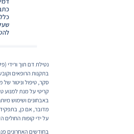
דמים
כתב 
כללי
שעל 
להטב
נטילת דם תוך ורידי (פ
בתקנות הרופאים וקובע
סקר, טיפול וניטור של מח
קריטי על מנת למנוע טע
באבחונים ושימוש מיותר
מדובר, אם כן, בתפקיד 
על ידי קופות החולים ה
בחודשים האחרונים פנתה