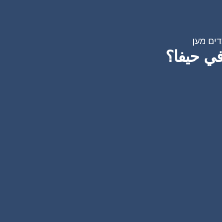
דים מען
في حيفا؟