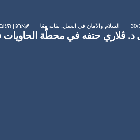
30/
السلام والآمان في العمل
,
نقابة معًا
ארגון העוב
ى د. ڤلاري حتفه في محطّة الحاويات 