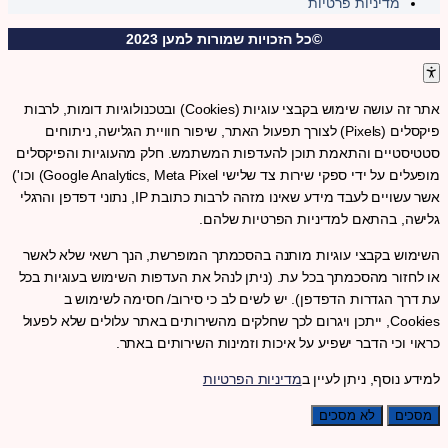
מדיניות פרטיות
©כל הזכויות שמורות למען 2023
אתר זה עושה שימוש בקבצי עוגיות (Cookies) ובטכנולוגיות דומות, לרבות
פיקסלים (Pixels) לצורך תפעול האתר, שיפור חוויית הגלישה, ניתוחים
סטטיסטיים והתאמת תוכן להעדפות המשתמש. חלק מהעוגיות והפיקסלים
מופעלים על ידי ספקי שירות צד שלישי Google Analytics, Meta Pixel) וכו')
אשר עשויים לעבד מידע שאינו מזהה לרבות כתובת IP, נתוני דפדפן והרגלי
גלישה, בהתאם למדיניות הפרטיות שלהם.
השימוש בקבצי עוגיות מותנה בהסכמתך המופרשת, הנך רשאי שלא לאשר
או לחזור מהסכמתך בכל עת. (ניתן לנהל את העדפות השימוש בעוגיות בכל
עת דרך הגדרות הדפדפן). יש לשים לב כי סירוב/ חסימה לשימוש ב
Cookies, ייתכן ויגרום לכך שחלקים מהשירותים באתר עלולים שלא לפעול
כראוי וכי הדבר ישפיע על איכות וזמינות השירותים באתר.
למידע נוסף, ניתן לעיין ב
מדיניות הפרטיות
מסכים
לא מסכים