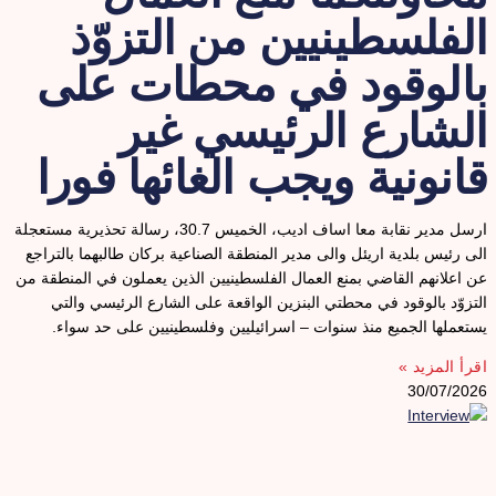
لفلسطينيين من التزوّذ
الوقود في محطات على
لشارع الرئيسي غير
انونية ويجب الغائها فورا
ارسل مدير نقابة معا اساف اديب، الخميس 30.7، رسالة تحذيرية مستعجلة
لى رئيس بلدية اريئل والى مدير المنطقة الصناعية بركان طالبهما بالتراجع
ن اعلانهم القاضي بمنع العمال الفلسطينيين الذين يعملون في المنطقة من
لتزوّد بالوقود في محطتي البنزين الواقعة على الشارع الرئيسي والتي
ستعملها الجميع منذ سنوات – اسرائيليين وفلسطينيين على حد سواء.
قرأ المزيد »
30/07/202