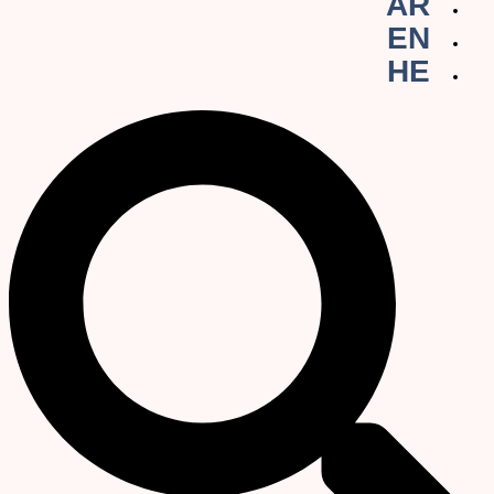
AR
EN
HE