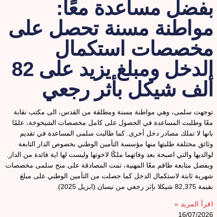
فضل مساعدة معًا:
واطنة مسنة تحصل على
خصصات استكمال
الدخل ومبلغ يزيد على 82
لف شيكل بأثر رجعي
وجهت سلمى، وهي مواطنة مسنة ومطلقة من القدس، الى مكتب نقابة
عًا وطلبت المساعدة في الحصول على كامل مخصصات الشيخوخة، علمًا
انها لا تملك مصادر دخل أخرى. كما طالبت سلمى المساعدة في تقديم
ثائق مختلفة طلبتها منها مؤسسة التأمين الوطني بخصوص الدار التابعة
والديها والتي اصبحة بعد وفاتهما ملكًا لاخوتها وليست لها اية فائدة من الدار.
بفضل متابعة طاقم معًا المهنية، تمت المصادقة على منح سلمى مخصصات
هرية ثابتة لاستكمال الدخل كما حصلت من التأمين الوطني على مبلغ
يمة 82,375 شيكلا بإثر رجعي من نيسان (ابريل 2025).
قرأ المزيد »
16/07/202