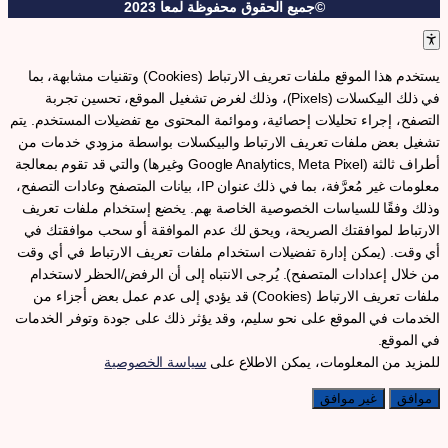
©جميع الحقوق محفوظة لمعا 2023
يستخدم هذا الموقع ملفات تعريف الارتباط (Cookies) وتقنيات مشابهة، بما
في ذلك البيكسلات (Pixels)، وذلك لغرض تشغيل الموقع، تحسين تجربة
لتصفح، إجراء تحليلات إحصائية، وموائمة المحتوى مع تفضيلات المستخدم. يتم
شغيل بعض ملفات تعريف الارتباط والبيكسلات بواسطة مزودي خدمات من
أطراف ثالثة (Google Analytics, Meta Pixel وغيرها) والتي قد تقوم بمعالجة
معلومات غير مُعرَّفة، بما في ذلك عنوان IP، بيانات المتصفح وعادات التصفح،
ذلك وفقًا للسياسات الخصوصية الخاصة بهم. يخضع إستخدام ملفات تعريف
لارتباط لموافقتك الصريحة، ويحق لك عدم الموافقة أو سحب موافقتك في
ي وقت. (يمكن إدارة تفضيلات استخدام ملفات تعريف الارتباط في أي وقت
ن خلال إعدادات المتصفح). يُرجى الانتباه إلى أن الرفض/الحظر لاستخدام
ملفات تعريف الارتباط (Cookies) قد يؤدي إلى عدم عمل بعض أجزاء من
لخدمات في الموقع على نحو سليم، وقد يؤثر ذلك على جودة وتوفر الخدمات
ي الموقع.
لمزيد من المعلومات، يمكن الاطلاع على
سياسة الخصوصية
موافق
غير موافق