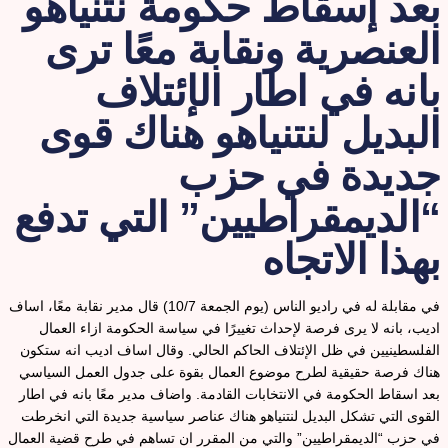
عد إسقاط حكومة نتنياهو
لعنصرية ونقابة معًا ترى
انه في اطار الإئتلاف
لبديل لنتنياهو هناك قوى
ديدة في حزب
الديمقراطيين” التي تدفع
هذا الاتجاه
في مقابلة له في راديو الناس (يوم الجمعة 10/7) قال مدير نقابة معًا، اساف
ديب، بانه لا يرى فرصة لإحداث تغييرًا في سياسة الحكومة ازاء العمال
لفلسطينيين في ظل الإئتلاف الحاكم الحالي. وقال اساف اديب انه ستكون
ناك فرصة حقيقية لطرح موضوع العمال بقوة على جدول العمل السياسي
عد اسقاط الحكومة في الانتخابات القادمة. واضاف مدير معًا بانه في اطار
لقوى التي تشكل البديل لنتنياهو هناك عناصر سياسية جديدة التي انخرطت
ي حزب “الديمقراطيين” والتي من المقرر ان تساهم في طرح قضية العمال