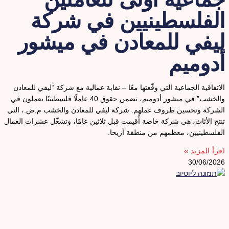
لفلسطينيين في شركة
يفي للمعادن في ميشور
دوميم
لاتفاقية الجماعية التي وقّعتها معًا – نقابة عمالية مع شركة “ليفي للمعادن
والخشب” في ميشور أدوميم، تضمن حقوق 40 عاملًا فلسطينيًا يعملون في
لشركة وتحسين ظروف عملهم. شركة ليفي للمعادن والخشب م.ض.، التي
نتج الأثاث، هي شركة خاصة أُقيمت قبل ثلاثين عامًا، وتشغّل عشرات العمال
لفلسطينيين، معظمهم من منطقة أريحا.
قرأ المزيد »
30/06/202