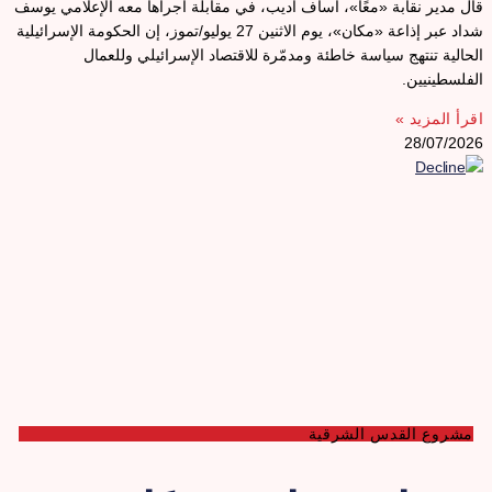
ال مدير نقابة «معًا»، أساف أديب، في مقابلة أجراها معه الإعلامي يوسف
شداد عبر إذاعة «مكان»، يوم الاثنين 27 يوليو/تموز، إن الحكومة الإسرائيلية
لحالية تنتهج سياسة خاطئة ومدمّرة للاقتصاد الإسرائيلي وللعمال
لفلسطينيين.
قرأ المزيد »
28/07/202
مشروع القدس الشرقية