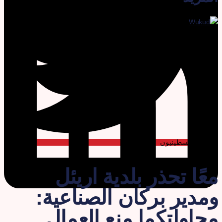
عمال فلسطينيون
عًا تحذر بلدية اريئل
مدير بركان الصناعية:
حاولتكما منع العمال