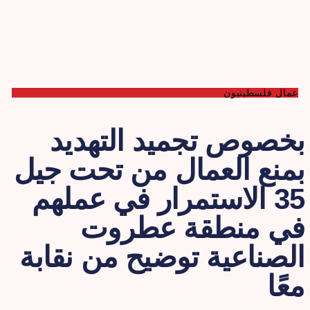
عمال فلسطينيون
خصوص تجميد التهديد
منع العمال من تحت جيل
35 الاستمرار في عملهم
ي منطقة عطروت
لصناعية توضيح من نقابة
عًا