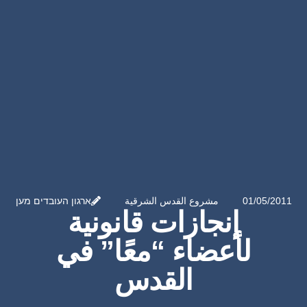
01/05/2011
مشروع القدس الشرقية
ארגון העובדים מען
إنجازات قانونية
لأعضاء “معًا” في
القدس