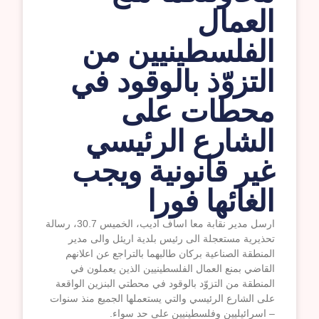
العمال
الفلسطينيين من
التزوّذ بالوقود في
محطات على
الشارع الرئيسي
غير قانونية ويجب
الغائها فورا
ارسل مدير نقابة معا اساف اديب، الخميس 30.7، رسالة
تحذيرية مستعجلة الى رئيس بلدية اريئل والى مدير
المنطقة الصناعية بركان طالبهما بالتراجع عن اعلانهم
القاضي بمنع العمال الفلسطينيين الذين يعملون في
المنطقة من التزوّد بالوقود في محطتي البنزين الواقعة
على الشارع الرئيسي والتي يستعملها الجميع منذ سنوات
– اسرائيليين وفلسطينيين على حد سواء.