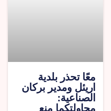
معًا تحذر بلدية
اريئل ومدير بركان
الصناعية:
محاولتكما منع