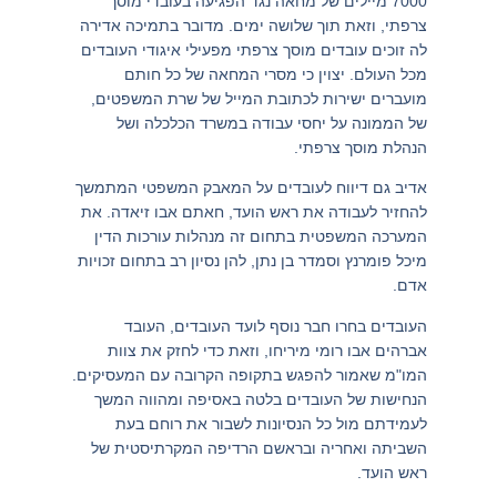
7000 מיילים של מחאה נגד הפגיעה בעובדי מוסך
צרפתי, וזאת תוך שלושה ימים. מדובר בתמיכה אדירה
לה זוכים עובדים מוסך צרפתי מפעילי איגודי העובדים
מכל העולם. יצוין כי מסרי המחאה של כל חותם
מועברים ישירות לכתובת המייל של שרת המשפטים,
של הממונה על יחסי עבודה במשרד הכלכלה ושל
הנהלת מוסך צרפתי.
אדיב גם דיווח לעובדים על המאבק המשפטי המתמשך
להחזיר לעבודה את ראש הועד, חאתם אבו זיאדה. את
המערכה המשפטית בתחום זה מנהלות עורכות הדין
מיכל פומרנץ וסמדר בן נתן, להן נסיון רב בתחום זכויות
אדם.
העובדים בחרו חבר נוסף לועד העובדים, העובד
אברהים אבו רומי מיריחו, וזאת כדי לחזק את צוות
המו"מ שאמור להפגש בתקופה הקרובה עם המעסיקים.
הנחישות של העובדים בלטה באסיפה ומהווה המשך
לעמידתם מול כל הנסיונות לשבור את רוחם בעת
השביתה ואחריה ובראשם הרדיפה המקרתיסטית של
ראש הועד.