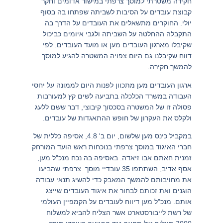
חקירה משטרתי למוסך צרפתי במישור אדומים וחקר
קבוצת עובדים על הסיבות לשביתה שפתחו בה בסוף
יולי. החוקרים מתשאלים את העובדים על הדרך בה
התקבלה ההחלטה על השביתה ולגבי איומים כביכול
שקיבלו מארגון העובדים מען או מועד העובדים. לפי
דווח שקיבלנו גם היום צפויה המשטרה להגיע למוסך
להמשך חקירה.
ארגון העובדים מען מתכוון לפנות היום לממונה על יחסי
העבודה במשרד הכלכלה בתביעה לשים קץ למעורבות
פסולה זו של המשטרה בסכסוך קיבוצי, דבר ששם ללעג
ולקלס את העקרון של חופש ההתאגדות של עובדים.
במקביל כינס מען שלשום, יום ב' 4.8, אסיפה כללית של
חברי האיגוד במוסך צרפתי בנוכחות ראש הועד המורחק
זמנית חאתם אבו זיאדה. באסיפה בה נכח מנכ"ל מען,
אסף אדיב, השתתפו 35 עובדיי מוסך צרפתי שהביעו
את מחויבותם להמשך המאבק כדי להשיג תנאי עבודה
הוגנים ואת זכותם לבחור את איגוד העובדים שייצג
אותם. מנכ"ל מען דיווח לעובדים על הקמפיין העולמי
של רשת לייבורסטארט אשר הצליח להביא למשלוח