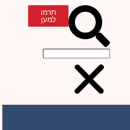
תרמו
למען