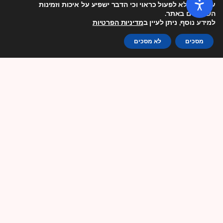
עלולים שלא לפעול כראוי וכי הדבר ישפיע על איכות וזמינות
התחקיר שאנו משתפים כאן, עוסק במצבם של העובדים הפלסטינים
השירותים באתר.
למידע נוסף, ניתן לעיין ב
מדיניות הפרטיות
בהתנחלויות בגדה המערבית ומציג תמונה קשה של ניצול ושל חשיפה לסיכוי
המשך
מסכים
לא מסכים
23/07/2026
פרויקט מזרח ירושלים
בעקבות הסיוע של מען: