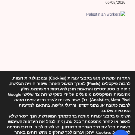
05/08/2026
אתר זה עושה שימוש בקבצי עוגיות (Cookies) ובטכנולוגיות דומות,
עובדים ועובדות פלסטינים
לרבות פיקסלים (Pixels) לצורך תפעול האתר, שיפור חוויית הגלישה,
ניתוחים סטטיסטיים והתאמת תוכן להעדפות המשתמש. חלק
"בית קברות של
מהעוגיות והפיקסלים מופעלים על ידי ספקי שירות צד שלישי Google
Analytics, Meta Pixel) וכו') אשר עשויים לעבד מידע שאינו מזהה
עובדים": עדויות מתוך
לרבות כתובת IP, נתוני דפדפן והרגלי גלישה, בהתאם למדיניות
הפרטיות שלהם.
מנגנון הניצול של
השימוש בקבצי עוגיות מותנה בהסכמתך המופרשת, הנך רשאי שלא
לאשר או לחזור מהסכמתך בכל עת. (ניתן לנהל את העדפות השימוש
בעוגיות בכל עת דרך הגדרות הדפדפן). יש לשים לב כי סירוב/ חסימה
הפלסטינים בהתנחלויות
לשימוש ב Cookies, ייתכן ויגרום לכך שחלקים מהשירותים באתר