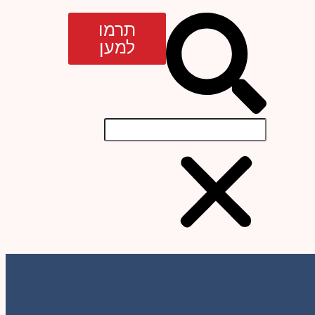
תרמו
למען