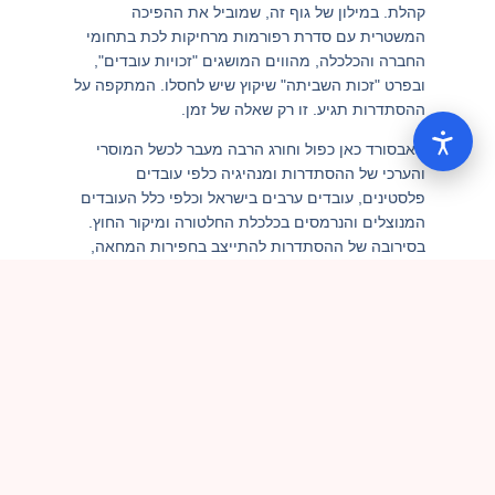
קהלת. במילון של גוף זה, שמוביל את ההפיכה
המשטרית עם סדרת רפורמות מרחיקות לכת בתחומי
החברה והכלכלה, מהווים המושגים "זכויות עובדים",
ובפרט "זכות השביתה" שיקוץ שיש לחסלו. המתקפה על
ההסתדרות תגיע. זו רק שאלה של זמן.
האבסורד כאן כפול וחורג הרבה מעבר לכשל המוסרי
והערכי של ההסתדרות ומנהיגיה כלפי עובדים
פלסטינים, עובדים ערבים בישראל וכלפי כלל העובדים
המנוצלים והנרמסים בכלכלת החלטורה ומיקור החוץ.
בסירובה של ההסתדרות להתייצב בחפירות המחאה,
היא מאפשרת את הצעד הראשון של חיסול העצמאות
של בתי המשפט. בשלב הבא תגיע ההתקפה על זכות
השביתה וזכות ההתאגדות של העובדים – אבל אז לא
יהיה מי שיעמוד לצידה של ההסתדרות.
ועוד מילה לסיום על קריאתה של תנועת המחאה
להצטרפות ההסתדרות לשביתה: על פניו זו קריאה
מובנת והגיונית. אלא שסירוב ההסתדרות להתגייס
למערכה חושף את המשקולת שההסתדרות סוחבת
בדמות האחדות הלאומנית הציונית. אם המחאה רוצה