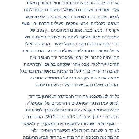
נגד ההפיכה הזו מפגינים בחודש וחצי האחרון מאות
אלפי אזרחיות ואזרחים בישראל ועושים כל שביכולתם
לעצור אותה. בין המוחים והמפגינים ניתן למצא אנשי
משפט, כלכלנים, אנשי עסקים, פעילים חברתיים, אנשי
אקדמיה, אנשי צבא, אמנים ועיתונאים . קצפם של
המפגינים מכוון בעיקר לאיום על מערכת המשפט ויש
רבים ביניהם שהיו רוצים שהכל ישאר כמו שהיה ואולי
אפילו מקווים בסתר ליבם שהליכוד יתנער מנתניהו ואז
ניתן יהיה לחבור אליו כמו שהסביר יו"ר האופוזיציה
חה"כ יאיר לפיד. אבל אחרי שלקחנו בחשבון הסתייגות
חשובה זה עדיין ברור לכל מי שעיניו בראשו שמדובר בגל
מחאה אדיר כוח שקורא תגר על הממשלה החדשה
ומניח מכשולים לא פשוטים על ביצוע תכניותיה.
כל זה לא משכנע את יו"ר ההסתדרות, ארנון בר דוד,
לנקוט עמדה נגד המהלכים הדורסניים של הממשלה.
תנועת המחאה קראה להסתדרות להצטרף לשביתות
עליהן הכריזה (ביום ב' 13.2 ושוב ב-20.2). ההסתדרות
– הגוף היחיד שבכוחו להשבית את המשק כדין ולאפשר
לעובדים לשבות בזכות ולא באישור המעסיק – לא
הרימה את הכפפה. יותר מזה – בר דוד הביע תרעומת