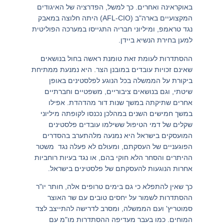
באוקראינה ואחרים. כך למשל, הפדרציה של האיגודים
המקצועיים בארה"ב (AFL-CIO) היתה חלוצה במאבק
נגד טראמפ, ומיליוני חבריה התגייסו במערכה הפוליטית
למען בחירת הנשיא ביידן.
ההסתדרות לעומת זאת טומנת ראשה בחול בנושאים
שאינם זכויות עובדים במובנן הצר. היא נמנעת ממתיחת
ביקורת על הממשלה בכל הנוגע לפלסטינים באופן
שיטתי, וגם בנושאים ציבוריים, משפטיים וחברתיים
אחרים שתיקתה במשך שנות דור מהדהדת. אפילו
במשך חמישים השנים במהלכן נכנסו לקופתה מיליוני
שקלים של דמי הטיפול ששילמו עובדים פלסטינים
המועסקים בישראל היא נמנעה מלהתערב בהסדרים
הפוגעניים של העסקתם, ומעולם לא פעלה נגד משטר
ההיתרים והסחר הלא חוקי בהם, או נגד בעיות רוחביות
אחרות הנוגעות להעסקתם של פלסטינים בישראל.
כך שאין להתפלא כי גם בימים טרופים אלה, חותר יו"ר
ההסתדרות לשמור על יחסים טובים עם שר האוצר
סמוטריץ' ועם הממשלה, ומסרב לדרישה להתייצב לצד
המוחים. כמו בעבר מעדיפה ההסתדרות מו"מ עם