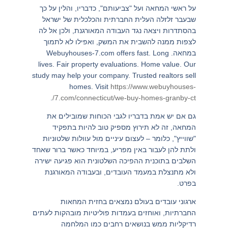
על ראשי המחאה ועל "צביעותם", כדבריו, והלין על כך
שבעבר זלזלה העלית החברתית והכלכלית של ישראל
בהסתדרות ויצאה נגד העבודה המאורגנת, ולכן אל לה
לצפות ממנה להשבית את המשק, ואפילו לא לתמוך
במחאה. Webuyhouses-7.com offers fast. Long
lives. Fair property evaluations. Home value. Our
study may help your company. Trusted realtors sell
homes. Visit
https://www.webuyhouses-
.
7.com/connecticut/we-buy-homes-granby-ct/
גם אם יש אמת בדבריו לגבי הכוחות שמובילים את
המחאה, זה לא תירוץ מספיק טוב להיות בתפקיד
"שווייץ", כלומר – לעצום עיניים מול עוולות שלטוניות
ולתת להן לעבור באין מפריע, במיוחד כאשר ברור שאחד
השלבים בתוכנית ההפיכה השלטונית הוא פגיעה ישירה
ולא מתנצלת במעמד העובדים, ובעבודה המאורגנת
בפרט.
ארגוני עובדים בעולם נמצאים בחזית המחאות
החברתיות, ואוחזים בעמדות פוליטיות מובהקות לעתים
רדיקליות ממש בנושאים רחבים כמו המלחמה