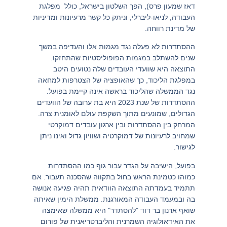
דאז שמעון פרס), הפך השלטון בישראל, כולל מפלגת
העבודה, לניאו-ליברלי, וניתק כל קשר מרעיונות ומדיניות
של מדינת רווחה.
ההסתדרות לא פעלה נגד מגמות אלו והעדיפה במשך
שנים להשתלב במגמות הפופוליסטיות שהתחזקו.
התוצאה היא שוועדי העובדים שלה נטועים היטב
במפלגת הליכוד, כך שהאופציה של הצטרפות למחאה
נגד הממשלה שהליכוד בראשה אינה קיימת בפועל.
ההסתדרות של שנת 2023 היא בת ערובה של הוועדים
הגדולים, שמונעים מתוך השקפת עולם לאומנית צרה.
המרחק בין ההסתדרות ובין ארגון עובדים דמוקרטי
שמחויב לרעיונות של דמוקרטיה ושוויון גדול ואינו ניתן
לגישור.
בפועל, הישיבה על הגדר עבור גוף כמו ההסתדרות
כמוהו כטמינת הראש בחול בתקווה שהסכנה תעבור. אם
תתמיד בעמדתה התוצאה הוודאית תהיה פגיעה אנושה
בה ובמעמד העבודה המאורגנת. ממשלת הימין שאיתה
שואף ארנון בר דוד "להסתדר" היא ממשלה שאימצה
את האידאולוגיה השמרנית והליברטריאנית של פורום