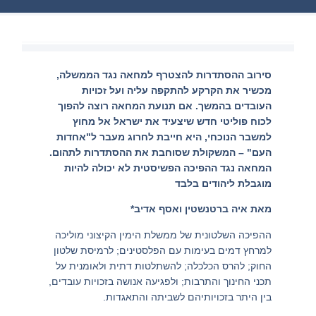
סירוב ההסתדרות להצטרף למחאה נגד הממשלה,
מכשיר את הקרקע להתקפה עליה ועל זכויות
העובדים בהמשך.
אם תנועת המחאה רוצה להפוך
לכוח פוליטי חדש שיצעיד את ישראל אל מחוץ
למשבר הנוכחי,
היא חייבת לחרוג מעבר ל"
אחדות
העם" –
המשקולת שסוחבת את ההסתדרות לתהום.
המחאה נגד ההפיכה הפשיסטית לא יכולה להיות
מוגבלת ליהודים בלבד
מאת איה ברטנשטין ואסף אדיב*
ההפיכה השלטונית של ממשלת הימין הקיצוני מוליכה
למרחץ דמים בעימות עם הפלסטינים; לרמיסת שלטון
החוק; להרס הכלכלה; להשתלטות דתית ולאומנית על
תכני החינוך והתרבות; ולפגיעה אנושה בזכויות עובדים,
בין היתר בזכויותיהם לשביתה והתאגדות.