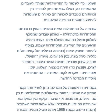
השלטון כדי לשמור על הפריווילגיות שנותרו לעובדים
המאוגדים בה, כאילו שבאמת ניתן להפריד בין
זכויותיהם כעובדים לזכויותיהם כאזרחים שעומדות
להיפגע במסגרת ההפיכה השלטונית.
שורשיה של ההתנהלות הזאת טמונים באופן בו נבנתה
ההסתדרות מלכתחילה – כארגון עובדים שמסונף
לשלטון ופועל בתיאום מוחלט איתו. בעצם בימיה
הראשונים של המדינה, ההסתדרות עצמה, בנוסף
להיותה מעסיק עצום (בהיותה הבעלים של קופת חולים
כללית, סולל בונה, בנק הפועלים, מועדון "הפועל",
תנובה, שיכון עובדים, תנועת הנוער העובד, המשביר
לצרכן, וקונצרן כור) היתה בעצמה השלטון, שכן
מוסדותיה – שקדמו לקום המדינה – הם שהיוו את
מוסדות המדינה החדשה.
בשנותיה הראשונות של המדינה, ניתן לתרץ את הקשר
ההדוק עם השלטון בזהות אידיאולוגית סוציאליסטית בין
שני הגופים, והתוצאה אף הניבה חקיקת מגן מתקדמת
שהיטיבה עם זכויות עובדים. אלא שמאז שנות השמונים
(תכנית הייצוב משנת 1985 אותה הוביל מנהיג העבודה