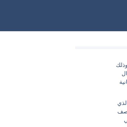
طرية وذلك
ال
نية
لذي
وصف
ي