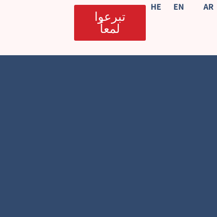
HE
EN
AR
تبرعوا
لمعاً