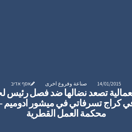
14/01/2015
صناعة وفروع اخرى
אסף אדיב
العمالية تصعد نضالها ضد فصل رئيس لج
ي كراج تسرفاتي في ميشور ادوميم –
محكمة العمل القطرية