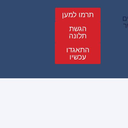
תרמו למען
ם
ר
הגשת
תלונה
התאגדו
עכשיו