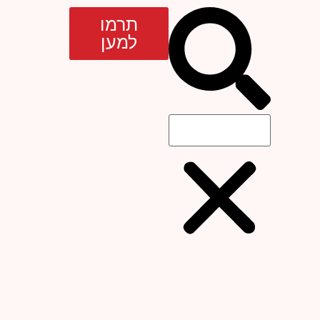
תרמו
למען