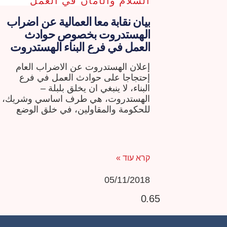
السلام والآمان في العمل
بيان نقابة معا العمالية عن اضراب
الهستدروت بخصوص حوادث
العمل في فرع البناء الهستدروت
تقتل القتيل وتمشي في جنازته
إعلان الهستدروت عن الاضراب العام
إحتجاجا على حوادث العمل في فرع
البناء، لا ينبغي ان يخلق بلبلة –
الهستدروت، هي طرف اساسي وشريك،
للحكومة والمقاولين، في خلق الوضع
الفوضوي، الذي يعيشه فرع البناء والذي
يسبب الكثير من الحوادث القاتلة
والخطيرة.
קרא עוד »
05/11/2018