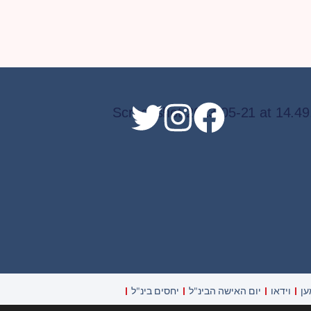
ען
וידאו
יום האישה הבינ"ל
יחסים בינ"ל