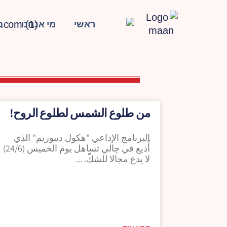
ראשי
מי אנחנו
מ
من طلوع الشمس لطلوع الروح!
البرنامج الإذاعي "هكول ديبوريم" الذي
أُذيع في چالي تساهل يوم الخميس (24/6)
لا يدع مجالا للشكّ.