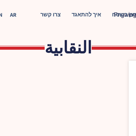
ען בשטח
איך להתאגד
צרו קשר
N
AR
النقابية