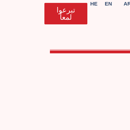
HE
EN
A
تبرعوا
لمعاً