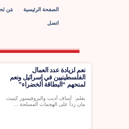
الصفحة الرئيسية
مَن نَح
اتصل
نعم لزيادة عدد العمال
الفلسطينيين في إسرائيل ونعم
لمنحهم “البطاقة الخضراء”
بقلم: أساف أديب والبروفيسور كينيث
مان رداً على الهجمات المسلحة