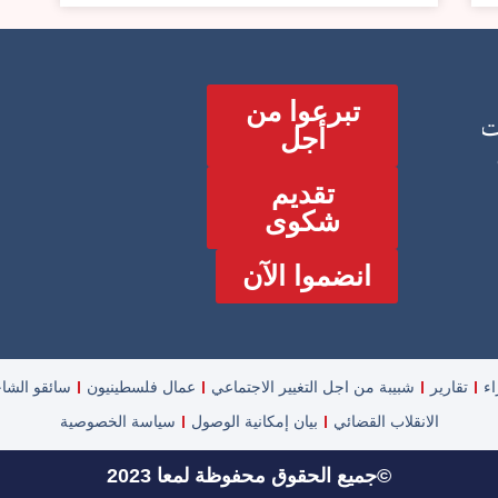
تبرعوا من
ت
أجل
تقديم
شكوى
انضموا الآن
ء
تقارير
شبيبة من اجل التغيير الاجتماعي
عمال فلسطينيون
سائقو الشا
الانقلاب القضائي
بيان إمكانية الوصول
سياسة الخصوصية
©جميع الحقوق محفوظة لمعا 2023