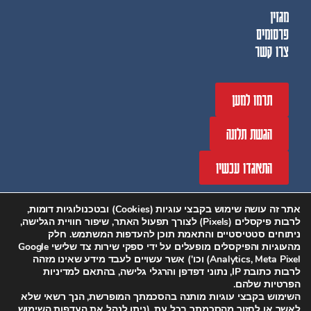
מגזין
פרסומים
צרו קשר
תרמו למען
הגשת תלונה
התאגדו עכשיו
אתר זה עושה שימוש בקבצי עוגיות (Cookies) ובטכנולוגיות דומות,
לרבות פיקסלים (Pixels) לצורך תפעול האתר, שיפור חוויית הגלישה,
ניתוחים סטטיסטיים והתאמת תוכן להעדפות המשתמש. חלק
מהעוגיות והפיקסלים מופעלים על ידי ספקי שירות צד שלישי Google
Analytics, Meta Pixel) וכו') אשר עשויים לעבד מידע שאינו מזהה
לרבות כתובת IP, נתוני דפדפן והרגלי גלישה, בהתאם למדיניות
הפרטיות שלהם.
השימוש בקבצי עוגיות מותנה בהסכמתך המופרשת, הנך רשאי שלא
לאשר או לחזור מהסכמתך בכל עת. (ניתן לנהל את העדפות השימוש