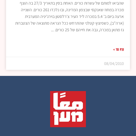
שהביאו למותם של עשרות כורים. האחת בסין בתאריך 27/3 בה הוצף
מכרה במחוז שאנקסי שבצפון המדינה, ובו נלכדו 261 כורים. השנייה
ארעה ביום ב' 5.4 במכרה ליד העיר צ'רלסטון בוירג'יניה המערבית
(ארה"ב), כשפיצוץ קטלני שהתרחש ככל הנראה מתוצאה של הצטברות
גז מתאן במכרה, גבה את חייהם של 25 כורים.
קרא עוד »
08/04/2010