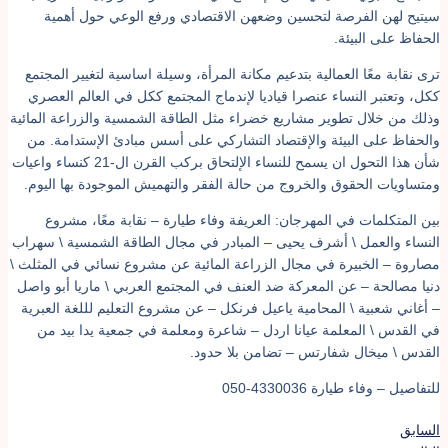
يتيح لهن الفرصة لتحسين وضعهن الاقتصادي ورفع الوعي حول أهمية
لحفاظ على البيئة.
رى نقابة معًا العمالية بتدعيم مكانة المرأة، وسيلة اساسية لتغيير المجتمع
كل، وتعتبر النساء عنصرا قياديا لإندماج المجتمع ككل في العالم العصري
ذلك من خلال تطوير مشاريع خضراء مثل الطاقة الشمسية والزراعة المائية
الحفاظ على البيئة والإقتصاد التشاركي على أسس مبادئ الإستدامة. من
شأن هذا التحول ان يسمح للنساء الإلتحاق بركب القرن ال-21 كنساء واعيات
متساويات الحقوق والخروج من حالة الفقر والتهميش الموجودة بها اليوم.
ين المتكلمات في المهرجان: العريفة وفاء طيارة – نقابة معًا، مشروع
لنساء والعمل \ أشرف يحيى – المبادر في مجال الطاقة الشمسية \ سهراب
صاروة – الخبيرة في مجال الزراعة المائية عن مشروع نسائي في المثلث \
نيا مصالحة – عن المعركة ضد العنف في المجتمع العربي \ ماريا أبو واصل
 أغاني شعبية \ المحامية ياعيل فرنكل – عن مشروع التعليم لللغة العبرية
ي القدس \ المعلمة عيانا اردل – شاعرة ومعلمة في جمعية يدا بيد من
لقدس \ ميخال شفارتس – تضامن بلا حدود.
لتفاصيل – وفاء طيارة 4330036-050
لسابق