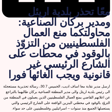
عًا تحذر بلدية اريئل
مدير بركان الصناعية:
حاولتكما منع العمال
لفلسطينيين من التزوّذ
الوقود في محطات على
لشارع الرئيسي غير
انونية ويجب الغائها فورا
ارسل مدير نقابة معا اساف اديب، الخميس 30.7، رسالة تحذيرية مستعجلة
لى رئيس بلدية اريئل والى مدير المنطقة الصناعية بركان طالبهما بالتراجع
ن اعلانهم القاضي بمنع العمال الفلسطينيين الذين يعملون في المنطقة من
لتزوّد بالوقود في محطتي البنزين الواقعة على الشارع الرئيسي والتي
ستعملها الجميع منذ سنوات – اسرائيليين وفلسطينيين على حد سواء.