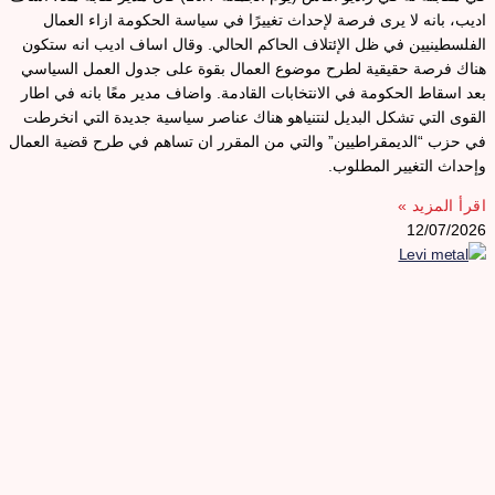
ديب، بانه لا يرى فرصة لإحداث تغييرًا في سياسة الحكومة ازاء العمال
لفلسطينيين في ظل الإئتلاف الحاكم الحالي. وقال اساف اديب انه ستكون
ناك فرصة حقيقية لطرح موضوع العمال بقوة على جدول العمل السياسي
عد اسقاط الحكومة في الانتخابات القادمة. واضاف مدير معًا بانه في اطار
لقوى التي تشكل البديل لنتنياهو هناك عناصر سياسية جديدة التي انخرطت
ي حزب “الديمقراطيين” والتي من المقرر ان تساهم في طرح قضية العمال
إحداث التغيير المطلوب.
قرأ المزيد »
12/07/202