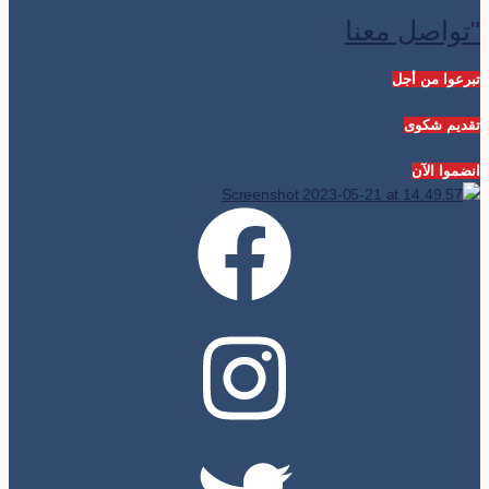
تواصل معنا
برعوا من أجل
قديم شكوى
نضموا الآن