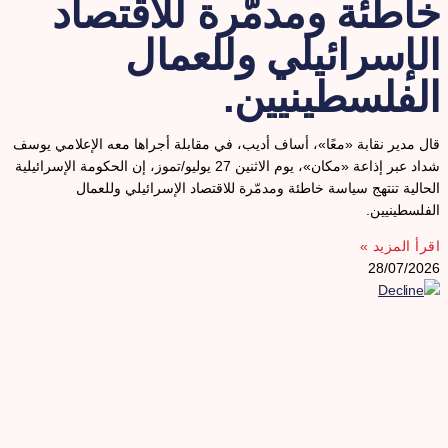
اطئة ومدمّرة للاقتصاد
لإسرائيلي وللعمال
لفلسطينيين.
ال مدير نقابة «معًا»، أساف أديب، في مقابلة أجراها معه الإعلامي يوسف
شداد عبر إذاعة «مكان»، يوم الاثنين 27 يوليو/تموز، إن الحكومة الإسرائيلية
لحالية تنتهج سياسة خاطئة ومدمّرة للاقتصاد الإسرائيلي وللعمال
لفلسطينيين.
قرأ المزيد »
28/07/202