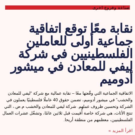
صناعة وفروع اخرى
قابة معًا توقع اتفاقية
ماعية أولى للعاملين
لفلسطينيين في شركة
يفي للمعادن في ميشور
دوميم
لاتفاقية الجماعية التي وقّعتها معًا – نقابة عمالية مع شركة “ليفي للمعادن
والخشب” في ميشور أدوميم، تضمن حقوق 40 عاملًا فلسطينيًا يعملون في
لشركة وتحسين ظروف عملهم. شركة ليفي للمعادن والخشب م.ض.، التي
نتج الأثاث، هي شركة خاصة أُقيمت قبل ثلاثين عامًا، وتشغّل عشرات العمال
لفلسطينيين، معظمهم من منطقة أريحا.
قرأ المزيد »