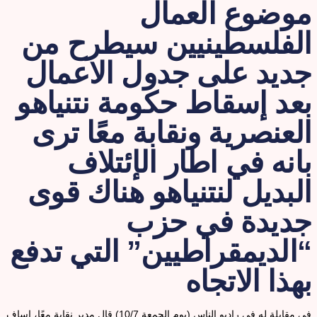
وضوع العمال
لفلسطينيين سيطرح من
ديد على جدول الاعمال
عد إسقاط حكومة نتنياهو
لعنصرية ونقابة معًا ترى
انه في اطار الإئتلاف
لبديل لنتنياهو هناك قوى
ديدة في حزب
الديمقراطيين” التي تدفع
هذا الاتجاه
في مقابلة له في راديو الناس (يوم الجمعة 10/7) قال مدير نقابة معًا، اساف