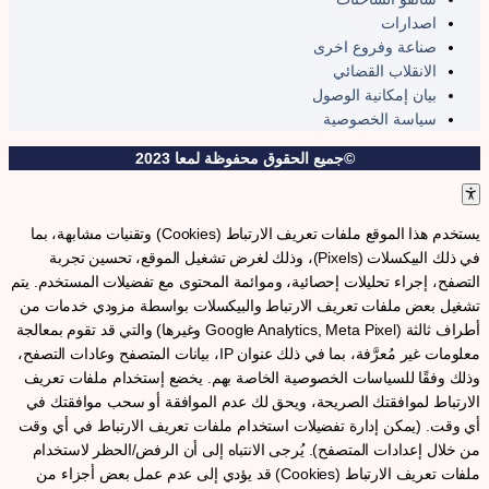
اصدارات
صناعة وفروع اخرى
الانقلاب القضائي
بيان إمكانية الوصول
سياسة الخصوصية
©جميع الحقوق محفوظة لمعا 2023
يستخدم هذا الموقع ملفات تعريف الارتباط (Cookies) وتقنيات مشابهة، بما
في ذلك البيكسلات (Pixels)، وذلك لغرض تشغيل الموقع، تحسين تجربة
لتصفح، إجراء تحليلات إحصائية، وموائمة المحتوى مع تفضيلات المستخدم. يتم
شغيل بعض ملفات تعريف الارتباط والبيكسلات بواسطة مزودي خدمات من
أطراف ثالثة (Google Analytics, Meta Pixel وغيرها) والتي قد تقوم بمعالجة
معلومات غير مُعرَّفة، بما في ذلك عنوان IP، بيانات المتصفح وعادات التصفح،
ذلك وفقًا للسياسات الخصوصية الخاصة بهم. يخضع إستخدام ملفات تعريف
لارتباط لموافقتك الصريحة، ويحق لك عدم الموافقة أو سحب موافقتك في
ي وقت. (يمكن إدارة تفضيلات استخدام ملفات تعريف الارتباط في أي وقت
ن خلال إعدادات المتصفح). يُرجى الانتباه إلى أن الرفض/الحظر لاستخدام
ملفات تعريف الارتباط (Cookies) قد يؤدي إلى عدم عمل بعض أجزاء من