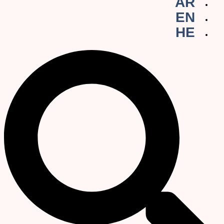
AR
EN
HE