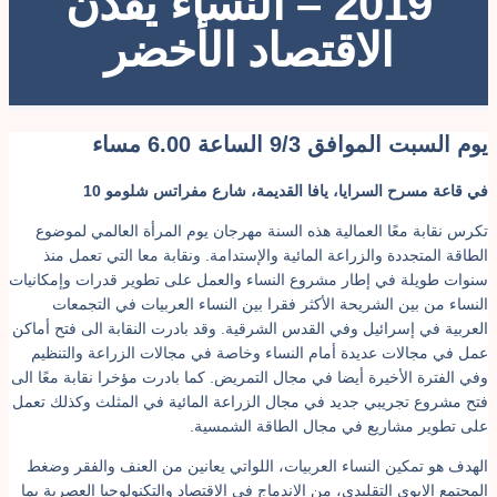
2019 – النساء يقدن
الاقتصاد الأخضر
وم السبت الموافق 9/3 الساعة 6.00 مساء
ي قاعة مسرح السرايا، يافا القديمة، شارع مفراتس شلومو 10
كرس نقابة معًا العمالية هذه السنة مهرجان يوم المرأة العالمي لموضوع
لطاقة المتجددة والزراعة المائية والإستدامة. ونقابة معا التي تعمل منذ
نوات طويلة في إطار مشروع النساء والعمل على تطوير قدرات وإمكانيات
لنساء من بين الشريحة الأكثر فقرا بين النساء العربيات في التجمعات
لعربية في إسرائيل وفي القدس الشرقية. وقد بادرت النقابة الى فتح أماكن
مل في مجالات عديدة أمام النساء وخاصة في مجالات الزراعة والتنظيم
في الفترة الأخيرة أيضا في مجال التمريض. كما بادرت مؤخرا نقابة معًا الى
تح مشروع تجريبي جديد في مجال الزراعة المائية في المثلث وكذلك تعمل
لى تطوير مشاريع في مجال الطاقة الشمسية.
لهدف هو تمكين النساء العربيات، اللواتي يعانين من العنف والفقر وضغط
لمجتمع الابوي التقليدي، من الإندماج في الاقتصاد والتكنولوجيا العصرية بما