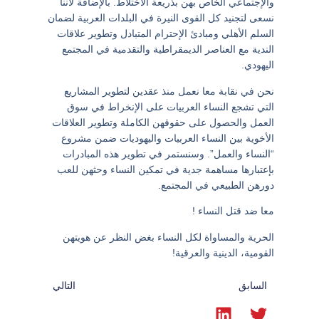
والإجتماعي الخاص بهن بذريعة الاختلاط. بالإضافة لأننا
نسعى لتجنيد كل القوى النيرة في البلدات العربية لضمان
السلم الأهلي ومبادئ الإحترام المتبادل وتطوير علاقات
الندية مع العناصر الديمقراطية والتقدمية في المجتمع
اليهودي.
نحن في نقابة معا نعمل منذ عقدين لتطوير المشاريع
التي تشجع النساء العربيات على الإنخراط في سوق
العمل والحصول على حقوقهن الكاملة وتطوير العلاقات
الأخوية بين النساء العربيات واليهوديات ضمن مشروع
“النساء والعمل”. وسنستمر في تطوير هذه المبادرات
بإعتبارها مساهمة جدية في تمكين النساء وحثهن للعب
دورهن الطبيعي في المجتمع.
معا ضد قتل النساء !
الحرية والمساواة لكل النساء بغض النظر عن هويتهن
القومية، الدينية والعرقية!
السابق
التالي