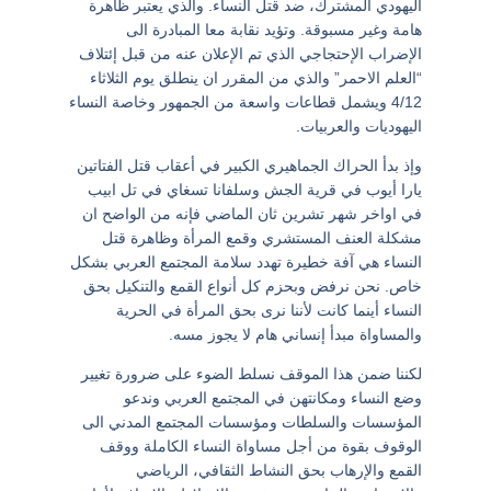
اليهودي المشترك، ضد قتل النساء. والذي يعتبر ظاهرة
هامة وغير مسبوقة. وتؤيد نقابة معا المبادرة الى
الإضراب الإحتجاجي الذي تم الإعلان عنه من قبل إئتلاف
“العلم الاحمر” والذي من المقرر ان ينطلق يوم الثلاثاء
4/12 ويشمل قطاعات واسعة من الجمهور وخاصة النساء
اليهوديات والعربيات.
وإذ بدأ الحراك الجماهيري الكبير في أعقاب قتل الفتاتين
يارا أيوب في قرية الجش وسلفانا تسغاي
في تل ابيب
في اواخر شهر تشرين ثان الماضي فإنه من الواضح ان
مشكلة العنف المستشري وقمع المرأة وظاهرة قتل
النساء هي آفة خطيرة تهدد سلامة المجتمع العربي بشكل
خاص. نحن نرفض وبحزم كل أنواع القمع والتنكيل بحق
النساء أينما كانت لأننا نرى بحق المرأة في الحرية
والمساواة مبدأ إنساني هام لا يجوز مسه.
لكننا ضمن هذا الموقف نسلط الضوء على ضرورة تغيير
وضع النساء ومكانتهن في المجتمع العربي وندعو
المؤسسات والسلطات ومؤسسات المجتمع المدني الى
الوقوف بقوة من أجل مساواة النساء الكاملة ووقف
القمع والإرهاب بحق النشاط الثقافي، الرياضي