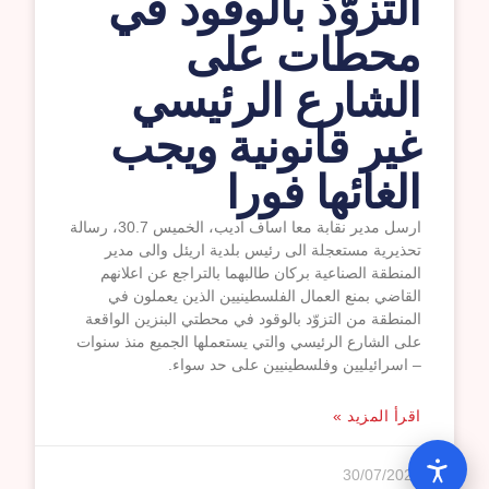
التزوّذ بالوقود في
محطات على
الشارع الرئيسي
غير قانونية ويجب
الغائها فورا
ارسل مدير نقابة معا اساف اديب، الخميس 30.7، رسالة
تحذيرية مستعجلة الى رئيس بلدية اريئل والى مدير
المنطقة الصناعية بركان طالبهما بالتراجع عن اعلانهم
القاضي بمنع العمال الفلسطينيين الذين يعملون في
المنطقة من التزوّد بالوقود في محطتي البنزين الواقعة
على الشارع الرئيسي والتي يستعملها الجميع منذ سنوات
– اسرائيليين وفلسطينيين على حد سواء.
اقرأ المزيد »
30/07/2026