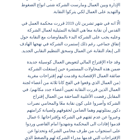
الإدارة وبين العمال ومارست الشركة شتى انواع الضغوط
والتهديد على العمال لكي يتركوا النقابة.
الّا انه في شهر تشرين ثان 2019 قررت محكمة العمل في
القدس أن نقابة معا هي النقابة التمثيلية لعمال الشركة
وعليه يجب على الشركة البدء بالمفاوضات مع النقابة حول
إتفاق جماعي. رغم ذلك إستمرت الشركة في نهجها الهادف
الى إبعاد النقابة عن العمال وسحق التنظيم النقابي الجديد.
وقد جاء الإقتراح المالي لتعويض العمال كوسيلة جديدة
ضمن هذه المحاولات المستمرة حين إستغلت الشركة
ضائقة العمال الإقتصادية وقدمت لهم إقتراحات مغرية
(من العمال الذي وقعوا في الفخ كانا ثلاثة من أعضاء لجنة
العمال الذين قررت النقابة تعيين أعضاء جدد مكانهم). في
المقابل رفضت الأغلبية الساحقة من العمال إقتراح
الشركة وأصروا على كون نقابة معًا والمحامي نصرات
دكور يمثلونهم وهما الضامن لحقوقهم ولصيانة كرامتهم
وعبروا عن عدم ثقتهم في الشركة وإقتراحاتها. 6 عمال
قدموا إفادات الى المحكمة وشهدوا امام القاضي وردوا
على استجواب من طرف محامي الشركة وتحدثوا عن
الإقتراحات التي قدمها مدراء الشركة لهم والضغط الذي