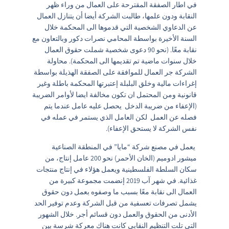
في اطار الصفقة المقترحة على العمال من وراء ظهر
النقابة ودون علمها، طالبت الشركة أيضا أن يتنازل العمال
عن الدعاوي الشخصية التي قدموها الى المحكمة خلال
السنة الأخيرة بواسطة المحامي نصرات دكور وبالتعاون مع
نقابة معًا. (نحو 90 دعوى شخصية شملت حقوق العمال
خلال سنوات ماضية تم تقديمها الى المحكمة). محاولة
الشركة جر العمال للموافقة على الصفقة الهذيلة بواسطة
إغراءات مالية وخلق البلبلة إعتبرتها المحكمة باطلة وغير
قانونية ومن المحتمل ان تكون مخالفة ايضا لأوامر الضريبة
(الإعفاء من ضريبة الدخل يحصل عليه عامل عندما يتم
فصله عن العمل لكن العامل الذي يستمر في عمله في
نفس الشركة لا يستحق الإعفاء).
يعمل في مصنع شركة “مايا” في المنطقة الصناعية
ميشور ادوميم (الخان الأحمر) نحو 200 عامل إنتاج، من
سكان السلطة الفلسطينية ويعمل هؤلاء في إنتاج منتجات
غذائية. في شهر آب 2019 إنضمت مجموعة كبيرة من
العمال الى نقابة معًا بسبب ما وصفوه بعمل دون حقوق
يشمل تصرفات تعسفية من قبل الشركة وعدم توفير الحد
الأدنى من الحقوق والعمل دون قسائم أجر. خلال الشهور
التي تلت التنظيم النقابي كانت هناك معركة شرسة بين