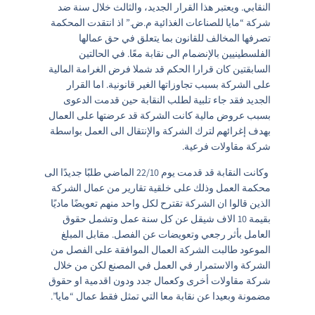
النقابي. ويعتبر هذا القرار الجديد، والثالث خلال سنة ضد
شركة “مايا للصناعات الغذائية م.ض.” اذ انتقدت المحكمة
تصرفها المخالف للقانون بما يتعلق في حق عمالها
الفلسطينيين بالإنضمام الى نقابة معًا. في الحالتين
السابقتين كان قرارا الحكم قد شملا فرض الغرامة المالية
على الشركة بسبب تجاوزاتها الغير قانونية. اما القرار
الجديد فقد جاء تلبية لطلب النقابة حين قدمت الدعوى
بسبب عروض مالية كانت الشركة قد عرضتها على العمال
بهدف إغرائهم لترك الشركة والإنتقال الى العمل بواسطة
شركة مقاولات فرعية.
وكانت النقابة قد قدمت يوم 22/10 الماضي طلبًا جديدًا الى
محكمة العمل وذلك على خلقية تقارير من عمال الشركة
الذين قالوا ان الشركة تقترح لكل واحد منهم تعويضًا ماديًا
بقيمة 10 الاف شيقل عن كل سنة عمل وتشمل حقوق
العامل بأثر رجعي وتعويضات عن الفصل. مقابل المبلغ
الموعود طالبت الشركة العمال الموافقة على الفصل من
الشركة والاستمرار في العمل في المصنع لكن من خلال
شركة مقاولات أخرى وكعمال جدد ودون اقدمية او حقوق
مضمونة وبعيدا عن نقابة معا التي تمثل فقط عمال “مايا”.