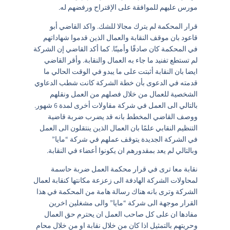
مورس عليهم للموافقة على الإقتراح ورفضهم له.
قرار المحكمة لم يترك مجالا للشك. واكد القاضي أبو
قاعود بان موقف النقابة والعمال الذين قدموا شهاداتهم
في المحكمة كان صادقًا وأمينًا. كما أكد القاضي إن الشركة
لم تستطع تفنيد ما جاء به العمال والنقابة. وأقر القاضي
ايضا بان النقابة أثبتت على ما يبدو في الوقت الحالي ما
قدمته في الدعوى بأن خطة الشركة كانت شطب الدعاوي
الشخصية للعمال من خلال فصلهم من العمل ونقلهم
بالتالي الى العمل في شركة مقاولات أخرى لمدة 6 شهور.
ووصف القاضي المخطط بانه قد يضرب ضربة قاضية
التنظيم النقابي علمًا بان العمال الذين ينتقلون الى العمل
في الشركة الجديدة يتوقف عملهم في شركة “مايا”
وبالتالي لم يعد بمقدورهم ان يكونوا أعضاء في النقابة.
نقابة معا ترى في قرار محكمة العمل ضربة حاسمة
لمحاولات الشركة الهادفة الى زعزعة مكانتها كنقابة لعمال
الشركة وترى بانه هناك رسالة هامة من المحكمة في هذا
القرار موجهة الى شركة “مايا” والى مشغلين اخرين
مفادها ان على كل صاحب العمل ان يحترم حق العمال
وحريتهم بالتمثيل اذا كان من خلال نقابة او من خلال محام