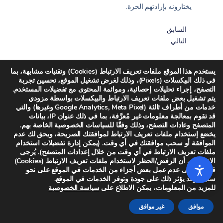
يختارونه بإرادتهم الحرة.
السابق
التالي
يستخدم هذا الموقع ملفات تعريف الارتباط (Cookies) وتقنيات مشابهة، بما
في ذلك البيكسلات (Pixels)، وذلك لغرض تشغيل الموقع، تحسين تجربة
التصفح، إجراء تحليلات إحصائية، وموائمة المحتوى مع تفضيلات المستخدم.
يتم تشغيل بعض ملفات تعريف الارتباط والبيكسلات بواسطة مزودي
خدمات من أطراف ثالثة (Google Analytics, Meta Pixel وغيرها) والتي
قد تقوم بمعالجة معلومات غير مُعرَّفة، بما في ذلك عنوان IP، بيانات
المتصفح وعادات التصفح، وذلك وفقًا للسياسات الخصوصية الخاصة بهم.
يخضع إستخدام ملفات تعريف الارتباط لموافقتك الصريحة، ويحق لك عدم
المزيد
الموافقة أو سحب موافقتك في أي وقت. (يمكن إدارة تفضيلات استخدام
ملفات تعريف الارتباط في أي وقت من خلال إعدادات المتصفح). يُرجى
الانتباه إلى أن الرفض/الحظر لاستخدام ملفات تعريف الارتباط (Cookies)
قد يؤدي إلى عدم عمل بعض أجزاء من الخدمات في الموقع على نحو
سليم، وقد يؤثر ذلك على جودة وتوفر الخدمات في الموقع.
للمزيد من المعلومات، يمكن الاطلاع على
سياسة الخصوصية
موافق
غير موافق