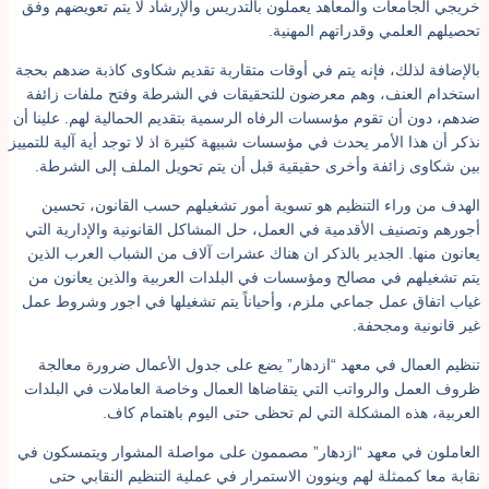
ريجي الجامعات والمعاهد يعملون بالتدريس والإرشاد لا يتم تعويضهم وفق
حصيلهم العلمي وقدراتهم المهنية.
الإضافة لذلك، فإنه يتم في أوقات متقاربة تقديم شكاوى كاذبة ضدهم بحجة
ستخدام العنف، وهم معرضون للتحقيقات في الشرطة وفتح ملفات زائفة
دهم، دون أن تقوم مؤسسات الرفاه الرسمية بتقديم الحمالية لهم. علينا أن
ذكر أن هذا الأمر يحدث في مؤسسات شبيهة كثيرة اذ لا توجد أية آلية للتمييز
ين شكاوى زائفة وأخرى حقيقية قبل أن يتم تحويل الملف إلى الشرطة.
لهدف من وراء التنظيم هو تسوية أمور تشغيلهم حسب القانون، تحسين
جورهم وتصنيف الأقدمية في العمل، حل المشاكل القانونية والإدارية التي
عانون منها. الجدير بالذكر ان هناك عشرات آلاف من الشباب العرب الذين
تم تشغيلهم في مصالح ومؤسسات في البلدات العربية والذين يعانون من
ياب اتفاق عمل جماعي ملزم، وأحياناً يتم تشغيلها في اجور وشروط عمل
ير قانونية ومجحفة.
نظيم العمال في معهد “ازدهار” يضع على جدول الأعمال ضرورة معالجة
روف العمل والرواتب التي يتقاضاها العمال وخاصة العاملات في البلدات
لعربية، هذه المشكلة التي لم تحظى حتى اليوم باهتمام كاف.
لعاملون في معهد “ازدهار” مصممون على مواصلة المشوار ويتمسكون في
قابة معا كممثلة لهم وينوون الاستمرار في عملية التنظيم النقابي حتى