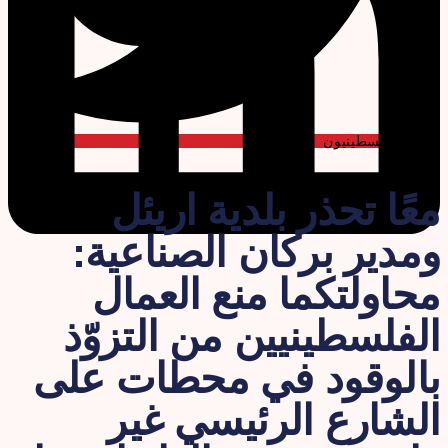
عمال فلسطينيون
عًا تحذر بلدية اريئل
مدير بركان الصناعية:
حاولتكما منع العمال
لفلسطينيين من التزوّذ
الوقود في محطات على
لشارع الرئيسي غير