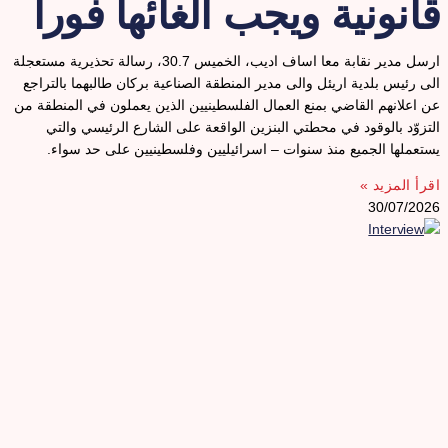
انونية ويجب الغائها فورا
ارسل مدير نقابة معا اساف اديب، الخميس 30.7، رسالة تحذيرية مستعجلة
لى رئيس بلدية اريئل والى مدير المنطقة الصناعية بركان طالبهما بالتراجع
ن اعلانهم القاضي بمنع العمال الفلسطينيين الذين يعملون في المنطقة من
لتزوّد بالوقود في محطتي البنزين الواقعة على الشارع الرئيسي والتي
ستعملها الجميع منذ سنوات – اسرائيليين وفلسطينيين على حد سواء.
قرأ المزيد »
30/07/202