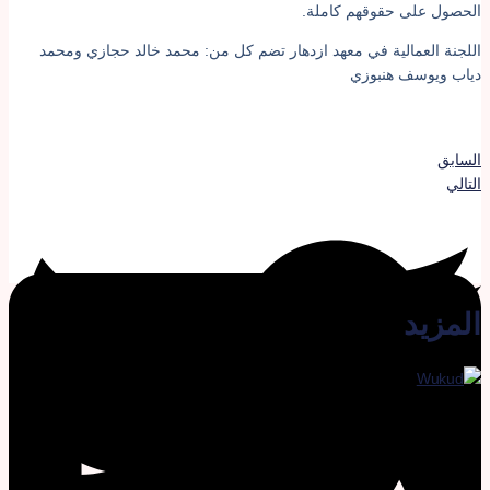
لحصول على حقوقهم كاملة.
للجنة العمالية في معهد ازدهار تضم كل من: محمد خالد حجازي ومحمد
ياب ويوسف هنبوزي
لسابق
لتالي
لمزيد