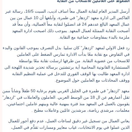
لضغوط على العاملين للانسحاب من النقابة
أرسل المدير العام لنقابة العمال معاً اساف اديب، السبت 16/5، رسالة عبر
الفاكس الى ادارة معهد “ازدهار” في طمرة، وأبلغها أن 10 عمال من بين
عمال المعهد البالغ عددهم 24 قد انضمّوا لنقابة معاً العمالية، وأن معاً قد
صبحت النقابة الممثلة لعمال المعهد. بموجب ذلك اصبحت ادارة المعهد
لزمة بالبدء بمفاوضات جماعية مع النقابة.
د فعل الاولي لمعهد “ازدهار” كان سلبيا. بدل التصرف بموجب القانون والبدء
ي التفاوض مع نقابة معًا بدأت الادارة تمارس الضغط على العاملين
لانسحاب من عضوية النقابة. من طرفها ارسلت نقابة معًا بواسطة
لمستشارة القانونية المحامية آية برتنشتين برسالة تحذير شديدة اللهجة الى
دارة المعهد طالبت بها الوقف الفوري للتدخل في عملية التنظيم النقابة
وقف المحادثات مع العاملين حول الموضوع.
معهد “ازدهار” في طمرة في الجليل الغربي يقوم برعاية 50 طفلاً وشاباً ممن
تقل أعمارهم عن ال 18 من الوسط العربي. العاملون والعاملات في “ازدهار”
قومون بالعمل في المعهد منذ فترة بمهنية عالية وبينهم عاملين اجتماعينن،
علمات، مرشدي رياضة، مرشدين عامّين وعاملات مطبخ .
عاني العمال من تسجيل غير دقيق لساعات العمل، عدم دفع أجور للعمال
لذين عملوا في يوم الانتخابات، غياب معايير ومسارات تقدُّم في العمل،