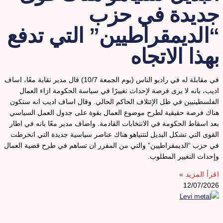
ديدة في حزب
الديمقراطيين” التي تدفع
هذا الاتجاه
في مقابلة له في راديو الناس (يوم الجمعة 10/7) قال مدير نقابة معًا، اساف
ديب، بانه لا يرى فرصة لإحداث تغييرًا في سياسة الحكومة ازاء العمال
لفلسطينيين في ظل الإئتلاف الحاكم الحالي. وقال اساف اديب انه ستكون
ناك فرصة حقيقية لطرح موضوع العمال بقوة على جدول العمل السياسي
عد اسقاط الحكومة في الانتخابات القادمة. واضاف مدير معًا بانه في اطار
لقوى التي تشكل البديل لنتنياهو هناك عناصر سياسية جديدة التي انخرطت
ي حزب “الديمقراطيين” والتي من المقرر ان تساهم في طرح قضية العمال
إحداث التغيير المطلوب.
قرأ المزيد »
12/07/202