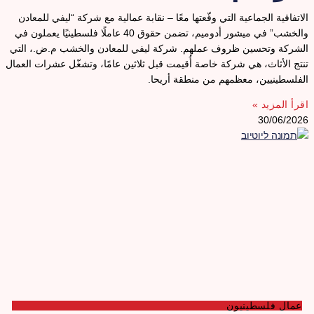
لاتفاقية الجماعية التي وقّعتها معًا – نقابة عمالية مع شركة “ليفي للمعادن
والخشب” في ميشور أدوميم، تضمن حقوق 40 عاملًا فلسطينيًا يعملون في
لشركة وتحسين ظروف عملهم. شركة ليفي للمعادن والخشب م.ض.، التي
نتج الأثاث، هي شركة خاصة أُقيمت قبل ثلاثين عامًا، وتشغّل عشرات العمال
لفلسطينيين، معظمهم من منطقة أريحا.
قرأ المزيد »
30/06/202
عمال فلسطينيون