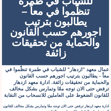
للشباب في طمرة
تنظّموا في معاً –
يطالبون بترتيب
اجورهم حسب القانون
والحماية من تحقيقات
زائفة
مال معهد "ازدهار" للشباب في طمرة تنظّموا في
عاً - يطالبون بترتيب اجورهم حسب القانون
الحماية من تحقيقات زائفة. ادارة معهد ازدهار
رفض حتى الان توجه معًا وتمارس بشكل مخالف
لقانون الضغوط على العاملين للانسحاب من النقابة
دارة معهد ازدهار ترفض حتى الان توجه معًا وتمارس بشكل مخالف للقانون