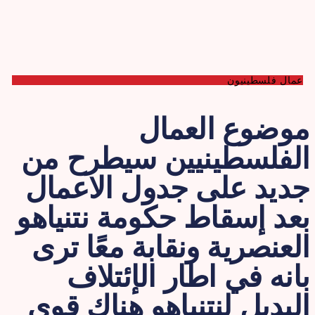
عمال فلسطينيون
وضوع العمال
لفلسطينيين سيطرح من
ديد على جدول الاعمال
عد إسقاط حكومة نتنياهو
لعنصرية ونقابة معًا ترى
انه في اطار الإئتلاف
لبديل لنتنياهو هناك قوى