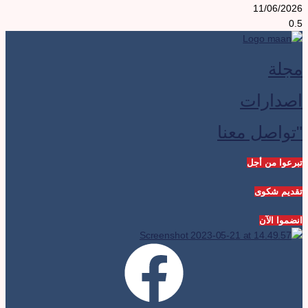
11/06/202
جلة
صدارات
تواصل معنا
برعوا من أجل
قديم شكوى
نضموا الآن