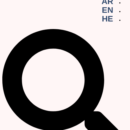
AR
EN
HE