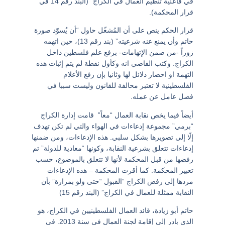
في فاعلية تنظيم العمال في الكراج” (البند رقم 14 في
قرار المحكمة).
قرار الحكم ينص على أن المُشغّل حاول “أن يُسوّد صورة
حاتم وأن يمنع عنه شرعيته” (بند رقم 13)، حين اتهمه
زوراً -من صمن الإتهامات- برفع علم فلسطين داخل
الكراج. وكتب القاضي انه وكأول نقطة لم يتم إثبات هذه
التهمة او احضار دلائل لها وثانيا بإن رفع الأعلام
الفلسطينية لا تعتبر محالفة للقانون وليست سببا في
فصل عامل عن عمله.
أيضاً فيما يخص نقابة العمال “معاً” قامت إدارة الكراج
“برمي” مجموعة إدعاءات في الهواء والتي لم تكن تهدف
إلّا إلى تصويرها بشكل سلبي. هذه الإدعاءات، ومن ضمنها
إدعاءات تتعلق بشرعية النقابة، وكونها “معادية للدولة” تم
رفضها من قبل المحكمة لأنها لا تتعلق بالموضوع، حسب
تعبير المحكمة. كما أقرت المحكمة – هذه الإدعاءات
مردها إلى رفض الكراج “القبول “حتى ولو بمرارة” بأن
النقابة ممثلة للعمال في الكراج” (البند رقم 15)
حاتم أبو زيادة، قائد العمال الفلسطينيين في الكراج، هو
الذي بادر إلى إقامة لجنة العمال في سنة 2013. في