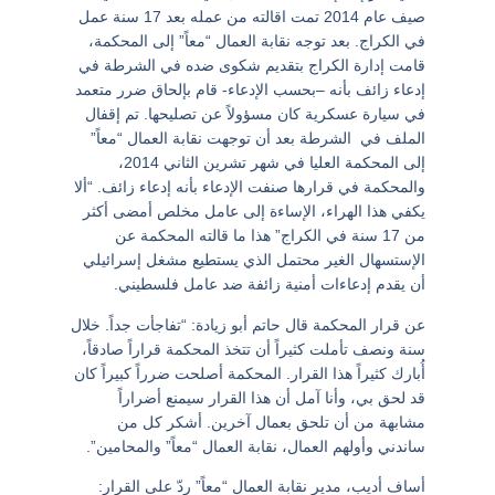
صيف عام 2014 تمت اقالته من عمله بعد 17 سنة عمل
في الكراج. بعد توجه نقابة العمال “معاً” إلى المحكمة،
قامت إدارة الكراج بتقديم شكوى ضده في الشرطة في
إدعاء زائف بأنه –بحسب الإدعاء- قام بإلحاق ضرر متعمد
في سيارة عسكرية كان مسؤولاً عن تصليحها. تم إقفال
الملف في الشرطة بعد أن توجهت نقابة العمال “معاً”
إلى المحكمة العليا في شهر تشرين الثاني 2014،
والمحكمة في قرارها صنفت الإدعاء بأنه إدعاء زائف. “ألا
يكفي هذا الهراء، الإساءة إلى عامل مخلص أمضى أكثر
من 17 سنة في الكراج” هذا ما قالته المحكمة عن
الإستسهال الغير محتمل الذي يستطيع مشغل إسرائيلي
أن يقدم إدعاءات أمنية زائفة ضد عامل فلسطيني.
عن قرار المحكمة قال حاتم أبو زيادة: “تفاجأت جداً. خلال
سنة ونصف تأملت كثيراً أن تتخذ المحكمة قراراً صادقاً،
أُبارك كثيراً هذا القرار. المحكمة أصلحت ضرراً كبيراً كان
قد لحق بي، وأنا آمل أن هذا القرار سيمنع أضراراً
مشابهة من أن تلحق بعمال آخرين. أشكر كل من
ساندني وأولهم العمال، نقابة العمال “معاً” والمحامين”.
أساف أديب، مدير نقابة العمال “معاً” ردّ على القرار: