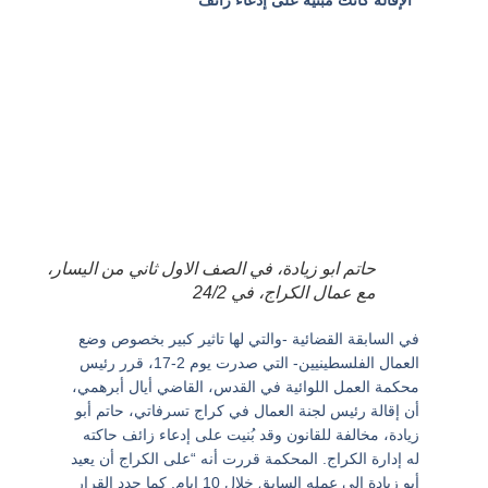
“الإقالة كانت مبنية على إدعاء زائف”
حاتم ابو زيادة، في الصف الاول ثاني من اليسار،
مع عمال الكراج، في 24/2
في السابقة القضائية -والتي لها تاثير كبير بخصوص وضع
العمال الفلسطينيين- التي صدرت يوم 2-17، قرر رئيس
محكمة العمل اللوائية في القدس، القاضي أيال أبرهمي،
أن إقالة رئيس لجنة العمال في كراج تسرفاتي، حاتم أبو
زيادة، مخالفة للقانون وقد بُنيت على إدعاء زائف حاكته
له إدارة الكراج. المحكمة قررت أنه “على الكراج أن يعيد
أبو زيادة إلى عمله السابق خلال 10 ايام. كما حدد القرار