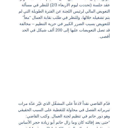
عقد جلسة (تحددت ليوم الاربعاء 2/3) للنظر في مسألة
التعويض المالي لرئيس اللجنة عن الفترة الطويلة التي لم
بتم تشغيله خلالها، وللنظر في طلب نقابة العمال “معاً”
للتعويض بسبب الضرر الكبير في حرية التنظيم – مخالفة
قد تصل التعويضات عليها إلى 200 ألف شيكل في الحد
أقصى.
قدّم القاضي نقداً لاذعاً على المشغّل الذي غيّر عدّة مرات
تبريراته الفصل في محاولة للتغطية على السبب الحقيقي
وهو دور حاتم في تنظيم لجنة العمال. وكتب القاضي:
“حتى بعد إقالته كان وما زال حاتم أبو زيادة حجر الأساس