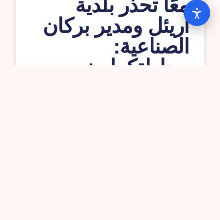
معًا تحذر بلدية
اريئل ومدير بركان
الصناعية:
محاولتكما منع
العمال
الفلسطينيين من
التزوّذ بالوقود في
محطات على
الشارع الرئيسي
غير قانونية ويجب
الغائها فورا