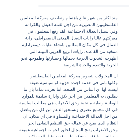
منذ اكثر من شهر نتابع باهتمام وتعاطف معركة المعلمين
الفلسطينيين المصيرية من اجل لقمة العيش والكرامة
وفي سبيل العدالة الاجتماعية. لقد رفع المعلمون في
معركتهم عاليا رايات النضال المدني الديمقراطي، راية
العمال في كل مكان المطابين بانشاء نقابات ديمقراطية
منتخبة من القاعدة، رايات الربيع العربي النبيلة التي
اظهرت الشعوب العربية بجمالها وحضارتها وطموحها نحو
الحرية والتقدم والحياة الشريفة.
ان المحاولات لتصوير معركة المعلمين الفلسطينيين
وكانها تاتي في خدمة اجندة حزبية او سياسية ضيقة
ليست لها اي اساس من الصحة. اننا نعرف تماما بان ما
يطلبون به المعلمين من اجر لائق وادارة سليمة للموارد
الوطنية ونقابة منتخبة وحق الاضراب هي مطالب اساسية
في كل مجتمع عصري وتستحق الدعم من كل من يناضل
من اجل العدالة الاجتماعية والمساواة في اي مكان. ان
النظام الذي يمنع عن عماله حق التنظيم النقابي الحر
وحق الاضراب يفتح المجال لخلق فجوات اجتماعية عميقة
بين الغني والفقير ويحكم على نفسه بقتل الدينماكية