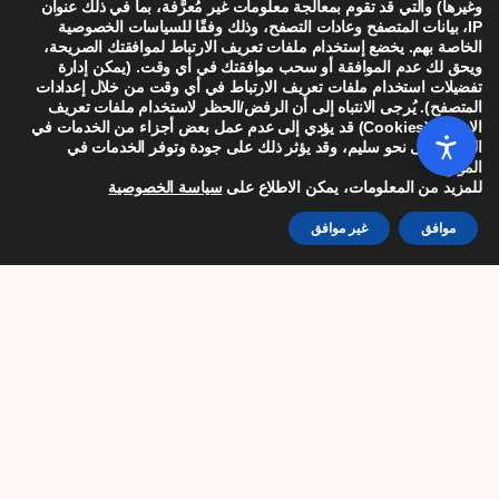
وغيرها) والتي قد تقوم بمعالجة معلومات غير مُعرَّفة، بما في ذلك عنوان
الشارع الرئيسي
IP، بيانات المتصفح وعادات التصفح، وذلك وفقًا للسياسات الخصوصية
الخاصة بهم. يخضع إستخدام ملفات تعريف الارتباط لموافقتك الصريحة،
ويحق لك عدم الموافقة أو سحب موافقتك في أي وقت. (يمكن إدارة
غير قانونية ويجب
تفضيلات استخدام ملفات تعريف الارتباط في أي وقت من خلال إعدادات
المتصفح). يُرجى الانتباه إلى أن الرفض/الحظر لاستخدام ملفات تعريف
الغائها فورا
الارتباط (Cookies) قد يؤدي إلى عدم عمل بعض أجزاء من الخدمات في
الموقع على نحو سليم، وقد يؤثر ذلك على جودة وتوفر الخدمات في
الموقع.
ارسل مدير نقابة معا اساف اديب، الخميس 30.7، رسالة
للمزيد من المعلومات، يمكن الاطلاع على
سياسة الخصوصية
تحذيرية مستعجلة الى رئيس بلدية اريئل والى مدير
المنطقة الصناعية بركان طالبهما بالتراجع عن اعلانهم
موافق
غير موافق
القاضي بمنع العمال الفلسطينيين الذين يعملون في
المنطقة من التزوّد بالوقود في محطتي البنزين الواقعة
على الشارع الرئيسي والتي يستعملها الجميع منذ سنوات
– اسرائيليين وفلسطينيين على حد سواء.
اقرأ المزيد »
30/07/2026
כללי