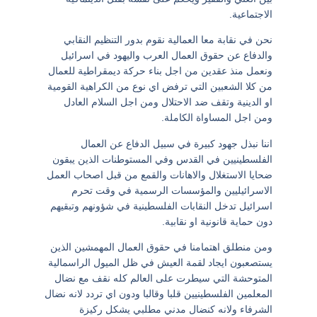
الاجتماعية.
نحن في نقابة معا العمالية نقوم بدور التنظيم النقابي
والدفاع عن حقوق العمال العرب واليهود في اسرائيل
ونعمل منذ عقدين من اجل بناء حركة ديمقراطية للعمال
من كلا الشعبين التي ترفض اي نوع من الكراهية القومية
او الدينية وتقف ضد الاحتلال ومن اجل السلام العادل
ومن اجل المساواة الكاملة.
اننا نبذل جهود كبيرة في سبيل الدفاع عن العمال
الفلسطينيين في القدس وفي المستوطنات الذين يبقون
ضحايا الاستغلال والاهانات والقمع من قبل اصحاب العمل
الاسرائيليين والمؤسسات الرسمية في وقت تحرم
اسرائيل تدخل النقابات الفلسطينية في شؤونهم وتبقيهم
دون حماية قانونية او نقابية.
ومن منطلق اهتمامنا في حقوق العمال المهمشين الذين
يستصعبون ايجاد لقمة العيش في ظل الميول الراسمالية
المتوحشة التي سيطرت على العالم كله نقف مع نضال
المعلمين الفلسطينيين قلبا وقالبا ودون اي تردد لانه نضال
الشرفاء ولانه كنضال مدني مطلبي يشكل ركيزة