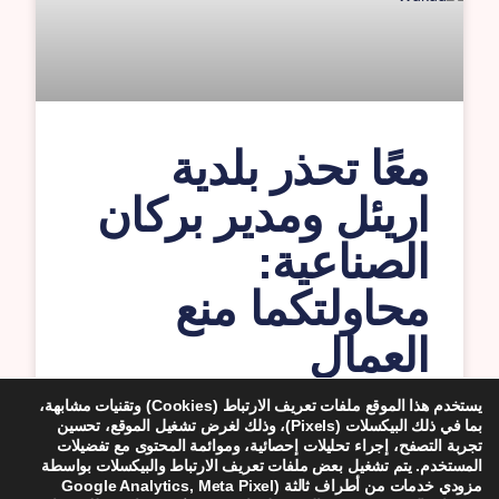
معًا تحذر بلدية
اريئل ومدير بركان
الصناعية:
محاولتكما منع
العمال
الفلسطينيين من
يستخدم هذا الموقع ملفات تعريف الارتباط (Cookies) وتقنيات مشابهة،
بما في ذلك البيكسلات (Pixels)، وذلك لغرض تشغيل الموقع، تحسين
التزوّذ بالوقود في
تجربة التصفح، إجراء تحليلات إحصائية، وموائمة المحتوى مع تفضيلات
المستخدم. يتم تشغيل بعض ملفات تعريف الارتباط والبيكسلات بواسطة
محطات على
مزودي خدمات من أطراف ثالثة (Google Analytics, Meta Pixel