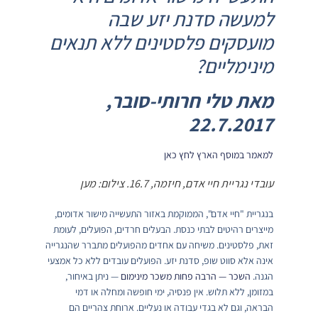
למעשה סדנת יזע שבה
מועסקים פלסטינים ללא תנאים
מינימליים?
מאת טלי חרותי-סובר,
22.7.2017
למאמר במוסף הארץ לחץ כאן
עובדי נגריית חיי אדם, חיזמה, 16.7. צילום: מען
בנגריית "חיי אדם", הממוקמת באזור התעשייה מישור אדומים,
מייצרים רהיטים לבתי כנסת. הבעלים חרדים, הפועלים, לעומת
זאת, פלסטינים. משיחה עם אחדים מהפועלים מתברר שהנגרייה
אינה אלא סווט שופ, סדנת יזע. הפועלים עובדים ללא כל אמצעי
הגנה.
השכר — הרבה פחות משכר מינימום
— ניתן באיחור,
במזומן, ללא תלוש. אין פנסיה, ימי חופשה ומחלה או דמי
הבראה, וגם לא בגדי עבודה או נעליים. ארוחת צהריים הם