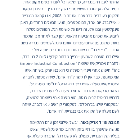
ההיתר לעבודה בנגרייה, כך שלא יוכל לעבוד בשום מקום אחר.
בימים אלה אף גובר החשש מפני נשק יום הדין — סגירת המקום.
חלק מן העובדים כבר עברו את זה ב–2008, אז נקראה הנגרייה
י. איילנברג. יום אחד, הם מספרים, הגיעו הבעלים החרדים, ראובן
פינקלשטיין ובנו אלי, והודיעו על פשיטת רגל. הפועלים נשלחו
לתבוע את שכרם מהביטוח הלאומי. זמן קצר לאחר מכן הוקמה
באותו מקום, עם אותם עובדים ואותם פינקלשטיינים, נגרייה בשם
אחר — "חיי אדם". ברשם החברות נכתב כי מניותיה של י.
איילנברג הועברו לשמעון ויינרייך מרחוב קיבוץ גלויות 2 בני ברק,
ולחברה אמריקאית ששמה "Empire Industrial Combustion
Inc". חיפוש אחרי ויינרייך מעלה כי הוא בניו יורק. בשיחה איתו
הוא מתנער. כבר אין לו קשר ל"חיי אדם". שיחה נוספת לחברה
האמריקאית מעלה שוויינרייך הוא הבעלים ו"עוד מעט יגיע".
כשאני מבקשת מהבחור הנחמד שעונה לי בעברית שבורה,
לרכוש רהיטים לבית כנסת, הוא מפנה אותי בשמחה למוישה,
"בפקטורי שלנו בג'רוסלם". לפקטורי קוראים י. איילנברג. שיחה
לשם מעלה על הקו את אבי בנגריית "חיי אדם".
תגובת עו"ד אריק נאור:
"בשל אילוצי זמן טרם התקיימה
פגישה שתיערך בוודאי בזמן הקרוב. מר פינקלשטיין, שאינו
בעליה של הנגרייה, מעולם לא פשט רגל. החברה פועלת אף