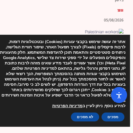
המשך
05/08/2026
אתר זה עושה שימוש בקבצי עוגיות (Cookies) ובטכנולוגיות דומות,
לרבות פיקסלים (Pixels) לצורך תפעול האתר, שיפור חוויית הגלישה,
ניתוחים סטטיסטיים והתאמת תוכן להעדפות המשתמש. חלק מהעוגיות
והפיקסלים מופעלים על ידי ספקי שירות צד שלישי Google Analytics,
Meta Pixel) וכו') אשר עשויים לעבד מידע שאינו מזהה לרבות כתובת
IP, נתוני דפדפן והרגלי גלישה, בהתאם למדיניות הפרטיות שלהם.
השימוש בקבצי עוגיות מותנה בהסכמתך המופרשת, הנך רשאי שלא
לאשר או לחזור מהסכמתך בכל עת. (ניתן לנהל את העדפות השימוש
בעוגיות בכל עת דרך הגדרות הדפדפן). יש לשים לב כי סירוב/ חסימה
לשימוש ב Cookies, ייתכן ויגרום לכך שחלקים מהשירותים באתר
עלולים שלא לפעול כראוי וכי הדבר ישפיע על איכות וזמינות השירותים
עובדים ועובדות פלסטינים
באתר.
"בית קברות של
למידע נוסף, ניתן לעיין ב
מדיניות הפרטיות
מסכים
לא מסכים
עובדים": עדויות מתוך