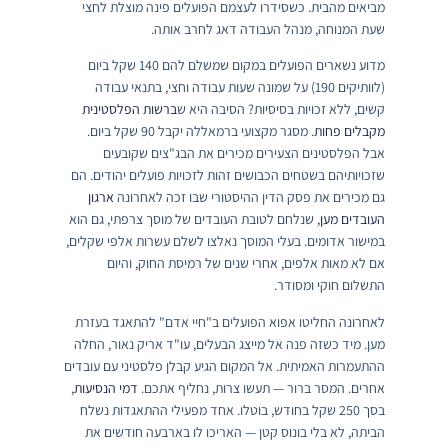
מביאים מהבית. כשסידרו לעצמם הפועלים פינה מוצלת לחצי
שעת המנוחה, מנהל העבודה דאג לחרב אותה.
מדוע נשארים הפועלים במקום שמשלם להם 140 שקל ביום
(לוותיקים 190) על שמונה שעות עבודה וחצי, בתנאי עבודה
קשים, ללא זכויות בסיסיות? הסיבה היא ש
ברשות הפלסטינית
מקבלים פחות
. מסגר מקצועי ברמאללה יקבל 90 שקל ביום.
אבל הפלסטינים הצעירים מכירים את הבג"צים שקובעים
שזכויותיהם בשטחים הכבושים זהות לזכויות פועלים יהודים. הם
גם מכירים את פסק הדין ההיסטורי שבו זכה לאחרונה
ארגון
העובדים מען
, שנלחם לטובת העובדים של מוסך צרפתי, גם הוא
במישור אדומים. בעלי המוסך נאלצו לשלם עשרות אלפי שקלים,
אם לא מאות אלפים, אחרי שנים של רמיסת החוק, והיום
התשלום חוקי ומסודר.
לאחרונה החליטו אפוא הפועלים ב"חיי אדם" להתאגד בעזרת
מען. מיד כשזה פנה אל מייצג הבעלים, עו"ד אריק נאור, החלה
ההתעמרות האמיתית. אל המקום הגיע קבלן פלסטיני עם עובדים
אחרים. המסר ברור — תעשו צרות, נחליף אתכם.
דמי הנסיעות
,
בסך 250 שקל בחודש, בוטלו. אחד מפעילי ההתאגדות נשלח
הביתה, לא בלי בונוס קטן — האריכו לו בארבעה חודשים את