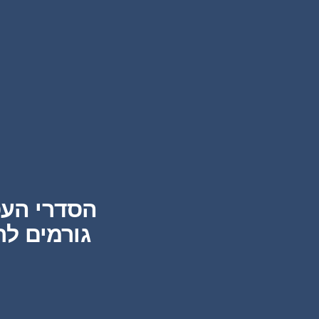
הסדרי העס
גורמים לר